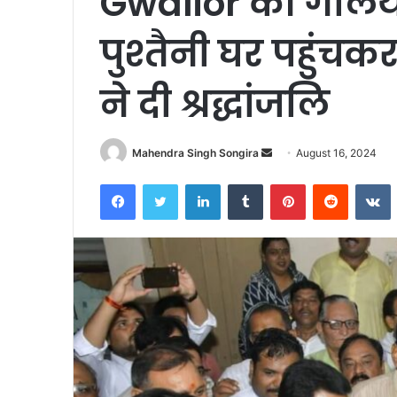
Gwalior की गलियों
पुश्तैनी घर पहुंचक
ने दी श्रद्धांजलि
Send
Mahendra Singh Songira
August 16, 2024
an
Facebook
Twitter
LinkedIn
Tumblr
Pinterest
Reddit
V
email