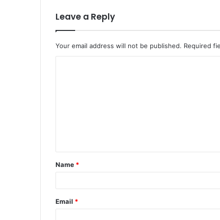
Leave a Reply
Your email address will not be published.
Required fi
C
o
m
m
e
n
t
Name
*
*
Email
*