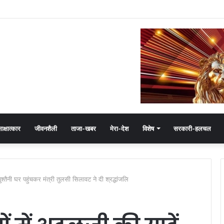
ष हेमंत खंडेलवाल, BJP की मजबूती का मांगा आशीर्वाद
ाक्षात्कार
जीवनशैली
ताजा-खबर
मेरा-देश
विशेष
सरकारी-हलचल
्तैनी घर पहुंचकर मंत्री तुलसी सिलावट ने दी श्रद्धांजलि