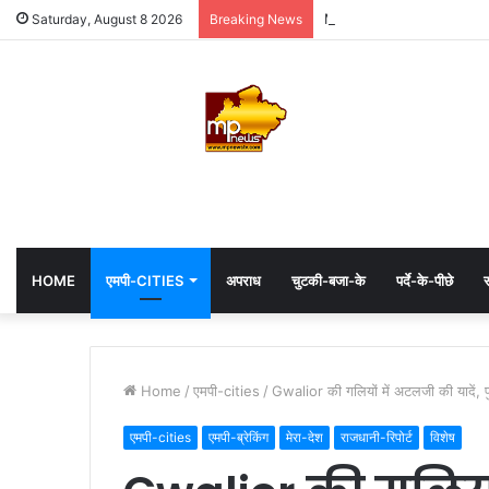
MP: महाकाल के दरबार में अध्यक्
Saturday, August 8 2026
Breaking News
HOME
एमपी-CITIES
अपराध
चुटकी-बजा-के
पर्दे-के-पीछे
स
Home
/
एमपी-cities
/
Gwalior की गलियों में अटलजी की यादें, पुश
एमपी-cities
एमपी-ब्रेकिंग
मेरा-देश
राजधानी-रिपोर्ट
विशेष