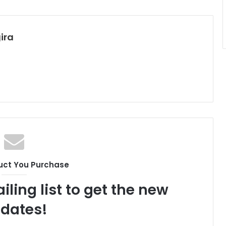
ira
uct You Purchase
iling list to get the new
dates!