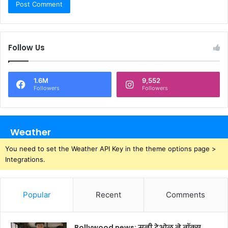
Follow Us
1.6M
9,552
Followers
Followers
Weather
You need to set the Weather API Key in the theme options page >
Integrations.
Popular
Recent
Comments
Bollywood news: सनी देओल ने बॉक्स