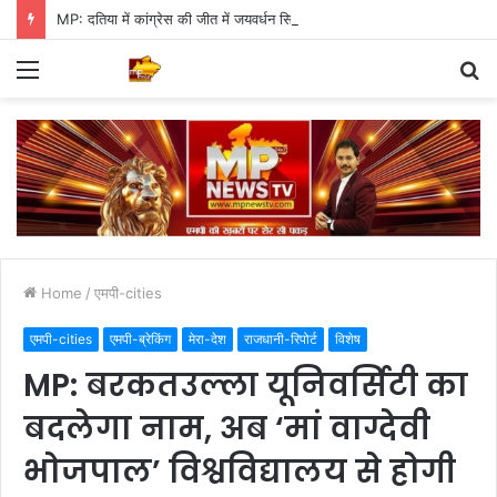
MP: दतिया में कांग्रेस की जीत में जयवर्धन सिंह का जादू, 35 में 30 बूथ जीते
Menu
S
fo
Home
/
एमपी-cities
एमपी-cities
एमपी-ब्रेकिंग
मेरा-देश
राजधानी-रिपोर्ट
विशेष
MP: बरकतउल्ला यूनिवर्सिटी का
बदलेगा नाम, अब ‘मां वाग्देवी
भोजपाल’ विश्वविद्यालय से होगी