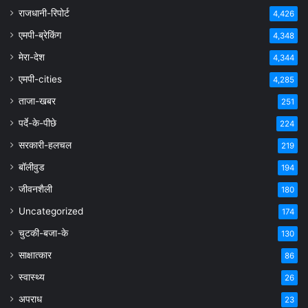
राजधानी-रिपोर्ट
4,426
एमपी-ब्रेकिंग
4,348
मेरा-देश
4,344
एमपी-cities
4,285
ताजा-खबर
251
पर्दे-के-पीछे
224
सरकारी-हलचल
219
बॉलीवुड
194
जीवनशैली
180
Uncategorized
174
चुटकी-बजा-के
130
साक्षात्कार
86
स्वास्थ्य
26
अपराध
23