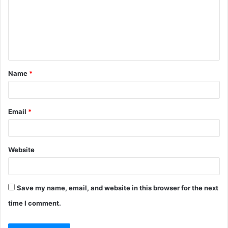
m
e
n
t
Name
*
*
Email
*
Website
Save my name, email, and website in this browser for the next
time I comment.