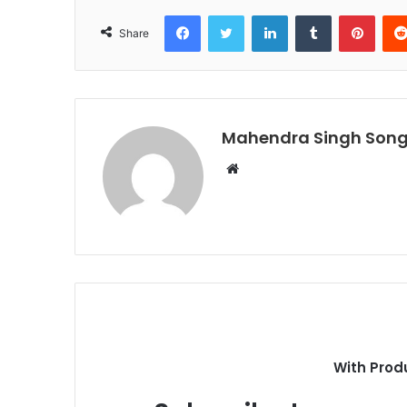
Facebook
Twitter
LinkedIn
Tumblr
Pinte
Share
Mahendra Singh Song
Website
With Prod