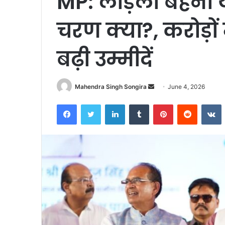
MP: लाड़ली बहना
चरण क्या?, करोड़ो
बढ़ी उम्मीदें
Send
Mahendra Singh Songira
June 4, 2026
an
Facebook
Twitter
LinkedIn
Tumblr
Pinterest
Reddit
V
email