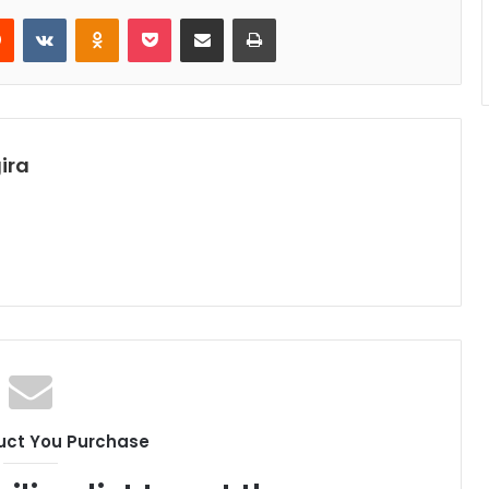
rest
Reddit
VKontakte
Odnoklassniki
Pocket
Share via Email
Print
ira
uct You Purchase