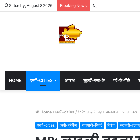
MP: महाकाल के दरबार में अध्यक्
Saturday, August 8 2026
Breaking News
HOME
एमपी-CITIES
अपराध
चुटकी-बजा-के
पर्दे-के-पीछे
स
Home
/
एमपी-cities
/
MP: लाड़ली बहना योजना का अगला चरण क्या?
एमपी-cities
एमपी-ब्रेकिंग
राजधानी-रिपोर्ट
विशेष
सरकारी-हलच