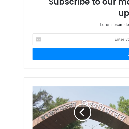
Subscribe to our ma
up
Lorem ipsum dol
Enter
your
Email
address