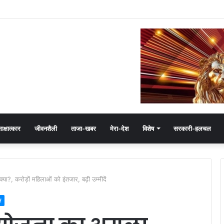
ष हेमंत खंडेलवाल, BJP की मजबूती का मांगा आशीर्वाद
ाक्षात्कार
जीवनशैली
ताजा-खबर
मेरा-देश
विशेष
सरकारी-हलचल
, करोड़ों महिलाओं को इंतजार, बढ़ी उम्मीदें
ल