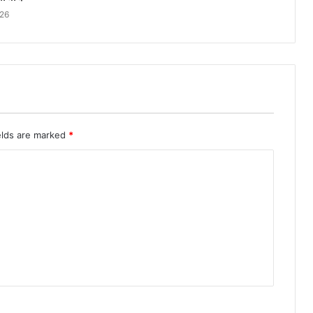
026
elds are marked
*