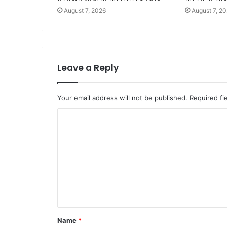
August 7, 2026
August 7, 2
Leave a Reply
Your email address will not be published.
Required fi
C
o
m
m
e
n
t
Name
*
*