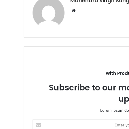
Mahendra Singh Song
Website
With Prod
Subscribe to our ma
up
Lorem ipsum dol
Enter
your