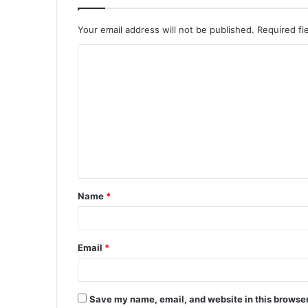
Your email address will not be published.
Required fi
C
o
m
m
e
n
t
Name
*
*
Email
*
Save my name, email, and website in this browser