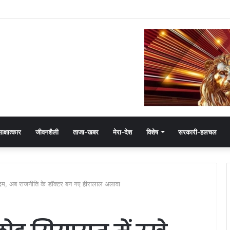
ेमंत खंडेलवाल, BJP की मजबूती का मांगा आशीर्वाद
ाक्षात्कार
जीवनशैली
ताजा-खबर
मेरा-देश
विशेष
सरकारी-हलचल
दम, अब राजनीति के डॉक्टर बन गए हीरालाल अलावा