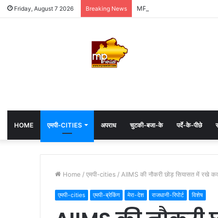
MP: महाकाल के दरबार में अध्यक्ष ह
Friday, August 7 2026
Breaking News
HOME
एमपी-CITIES
अपराध
चुटकी-बजा-के
पर्दे-के-पीछे
स
Home
/
एमपी-cities
/
AIIMS की नौकरी छोड़ सियासत में रखे क
एमपी-cities
एमपी-ब्रेकिंग
मेरा-देश
राजधानी-रिपोर्ट
विशेष