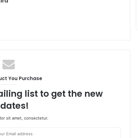
ira
uct You Purchase
iling list to get the new
dates!
or sit amet, consectetur.