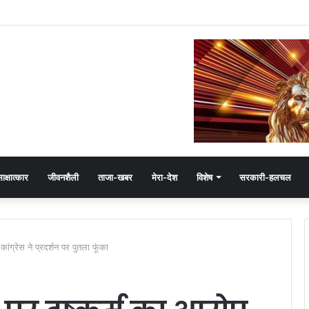
ष हेमंत खंडेलवाल, BJP की मजबूती का मांगा आशीर्वाद
ाक्षात्कार
जीवनशैली
ताजा-खबर
मेरा-देश
विशेष
सरकारी-हलचल
ांग्रेस ने प्रदर्शन पर पुतला फूंका