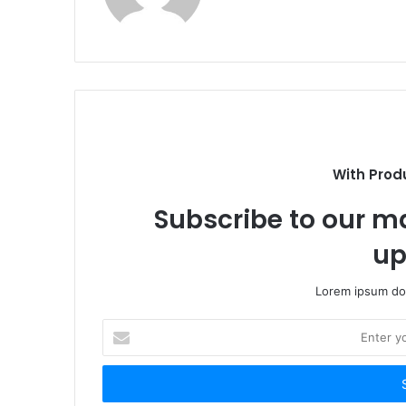
With Prod
Subscribe to our ma
up
Lorem ipsum dol
Enter
your
Email
address