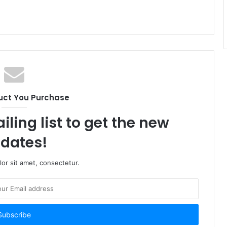
uct You Purchase
iling list to get the new
dates!
or sit amet, consectetur.