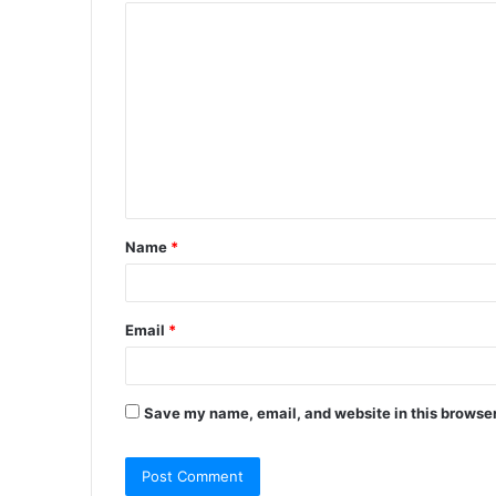
C
o
m
m
e
n
t
Name
*
*
Email
*
Save my name, email, and website in this browser