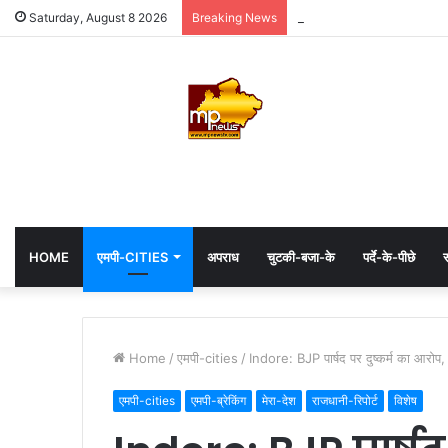
MP: महाकाल के दरबार में अध्यक्
Saturday, August 8 2026
Breaking News
HOME
एमपी-CITIES
अपराध
चुटकी-बजा-के
पर्दे-के-पीछे
स
Home
/
एमपी-cities
/
Indore: BJP पार्षद पर दुष्कर्म का आरोप, क
एमपी-cities
एमपी-ब्रेकिंग
मेरा-देश
राजधानी-रिपोर्ट
विशेष