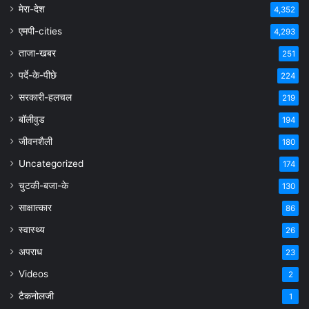
मेरा-देश
4,352
एमपी-cities
4,293
ताजा-खबर
251
पर्दे-के-पीछे
224
सरकारी-हलचल
219
बॉलीवुड
194
जीवनशैली
180
Uncategorized
174
चुटकी-बजा-के
130
साक्षात्कार
86
स्वास्थ्य
26
अपराध
23
Videos
2
टैकनोलजी
1