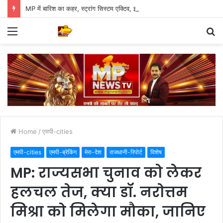
MP में बारिश का कहर, स्ट्रांग सिस्टम एक्टिव, इन जिलों के लिए अलर्ट जारी
Menu
S
fo
Home
/
एमपी-cities
एमपी-cities
एमपी-ब्रेकिंग
मेरा-देश
राजधानी-रिपोर्ट
विशेष
MP: राज्यसभा चुनाव को लेकर
हलचल तेज, क्या डॉ. नरोत्तम
मिश्रा को मिलेगा मौका, जानिए