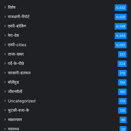
विशेष
4,432
राजधानी-रिपोर्ट
4,426
एमपी-ब्रेकिंग
4,348
मेरा-देश
4,344
एमपी-cities
4,285
ताजा-खबर
251
पर्दे-के-पीछे
224
सरकारी-हलचल
219
बॉलीवुड
194
जीवनशैली
180
Uncategorized
174
चुटकी-बजा-के
130
साक्षात्कार
86
स्वास्थ्य
26