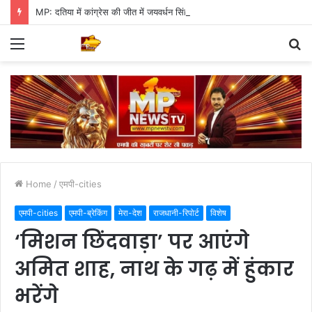
MP: दतिया में कांग्रेस की जीत में जयवर्धन सिंह का जादू, 35 में 30 बूथ जीते
Menu
S
fo
Home
/
एमपी-cities
एमपी-cities
एमपी-ब्रेकिंग
मेरा-देश
राजधानी-रिपोर्ट
विशेष
‘मिशन छिंदवाड़ा’ पर आएंगे
अमित शाह, नाथ के गढ़ में हुंकार
भरेंगे