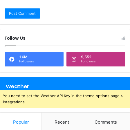
Follow Us
1.6M
9,552
Followers
Followers
Weather
You need to set the Weather API Key in the theme options page >
Integrations.
Popular
Recent
Comments