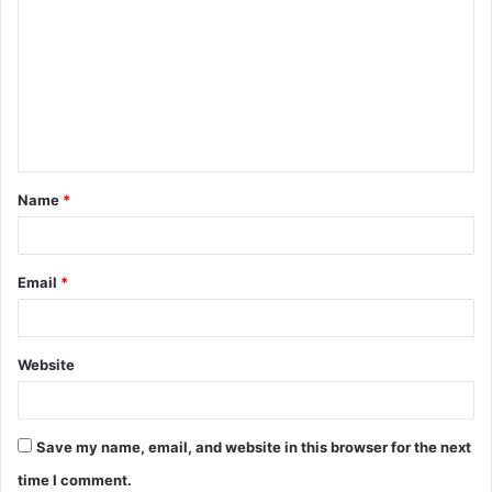
o
m
m
e
n
t
Name
*
*
Email
*
Website
Save my name, email, and website in this browser for the next
time I comment.