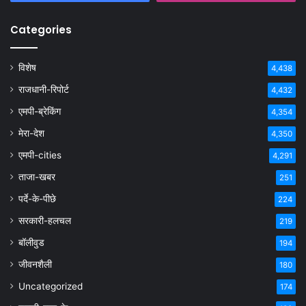
Categories
विशेष
4,438
राजधानी-रिपोर्ट
4,432
एमपी-ब्रेकिंग
4,354
मेरा-देश
4,350
एमपी-cities
4,291
ताजा-खबर
251
पर्दे-के-पीछे
224
सरकारी-हलचल
219
बॉलीवुड
194
जीवनशैली
180
Uncategorized
174