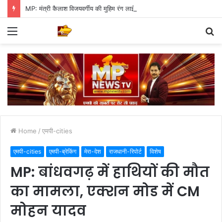
MP: मंत्री कैलाश विजयवर्गीय की मुहिम रंग लाई, पौधारोपण में इंदौर ने बनाया वर्ल्ड रिकॉर्ड
Menu
S
fo
Home
/
एमपी-cities
एमपी-cities
एमपी-ब्रेकिंग
मेरा-देश
राजधानी-रिपोर्ट
विशेष
MP: बांधवगढ़ में हाथियों की मौत
का मामला, एक्शन मोड में CM
मोहन यादव