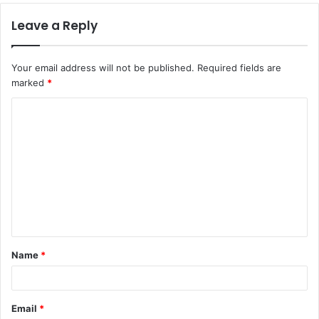
Leave a Reply
Your email address will not be published.
Required fields are
marked
*
C
o
m
m
e
n
t
Name
*
*
Email
*