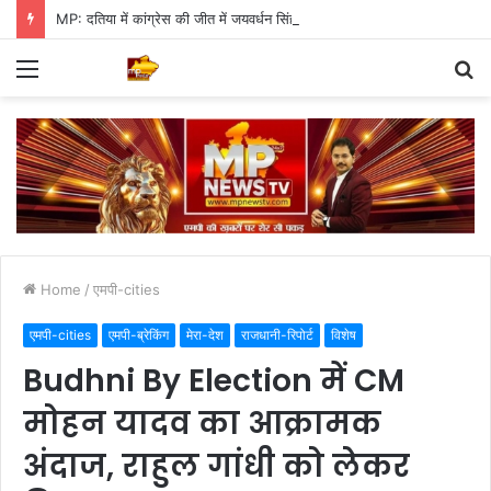
MP: दतिया में कांग्रेस की जीत में जयवर्धन सिंह का जादू, 35 में 30 बूथ जीते
Menu
S
fo
Home
/
एमपी-cities
एमपी-cities
एमपी-ब्रेकिंग
मेरा-देश
राजधानी-रिपोर्ट
विशेष
Budhni By Election में CM
मोहन यादव का आक्रामक
अंदाज, राहुल गांधी को लेकर