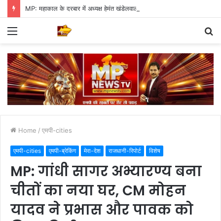
MP: महाकाल के दरबार में अध्यक्ष हेमंत खंडेलवाल, BJP की मजबूती का मांगा आशीर्वाद
Menu
S
fo
Home
/
एमपी-cities
एमपी-cities
एमपी-ब्रेकिंग
मेरा-देश
राजधानी-रिपोर्ट
विशेष
MP: गांधी सागर अभ्यारण्य बना
चीतों का नया घर, CM मोहन
यादव ने प्रभास और पावक को