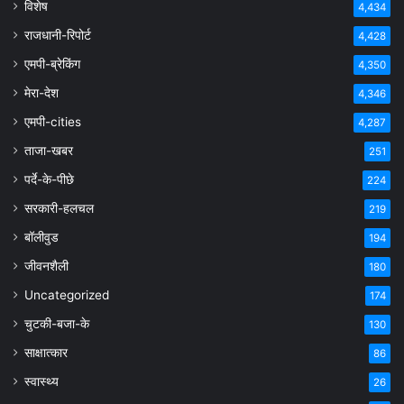
विशेष
4,434
राजधानी-रिपोर्ट
4,428
एमपी-ब्रेकिंग
4,350
मेरा-देश
4,346
एमपी-cities
4,287
ताजा-खबर
251
पर्दे-के-पीछे
224
सरकारी-हलचल
219
बॉलीवुड
194
जीवनशैली
180
Uncategorized
174
चुटकी-बजा-के
130
साक्षात्कार
86
स्वास्थ्य
26