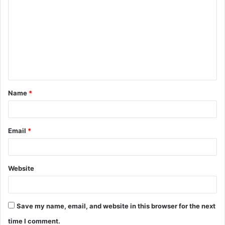
o
m
m
e
n
t
Name
*
*
Email
*
Website
Save my name, email, and website in this browser for the next
time I comment.