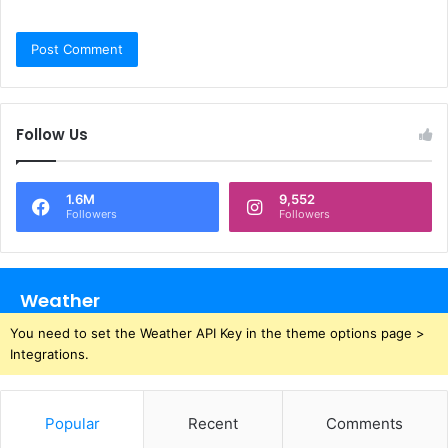
Follow Us
1.6M
9,552
Followers
Followers
Weather
You need to set the Weather API Key in the theme options page >
Integrations.
Popular
Recent
Comments