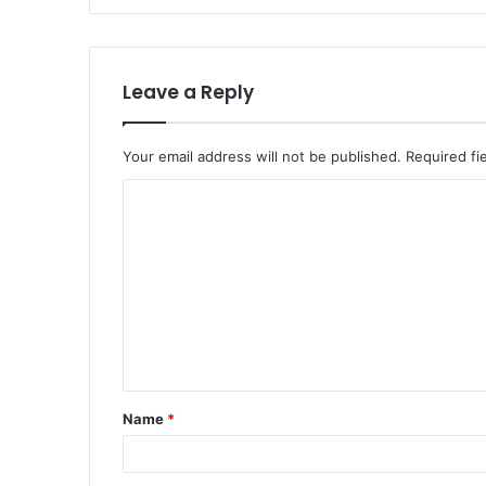
Leave a Reply
Your email address will not be published.
Required fi
C
o
m
m
e
n
t
Name
*
*