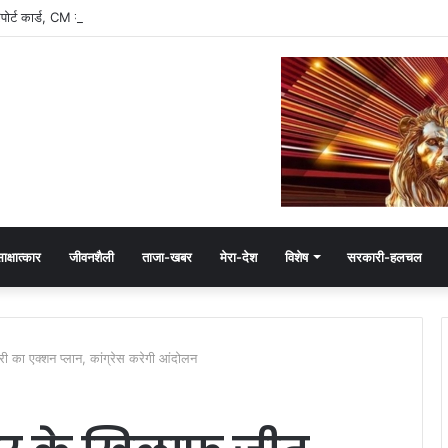
रिपोर्ट कार्ड, CM मोहन यादव के इतने फॉलोअर्स
ाक्षात्कार
जीवनशैली
ताजा-खबर
मेरा-देश
विशेष
सरकारी-हलचल
 का एक्शन प्लान, कांग्रेस करेगी आंदोलन