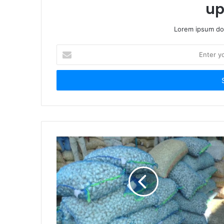
up
Lorem ipsum dol
Enter
your
Email
address