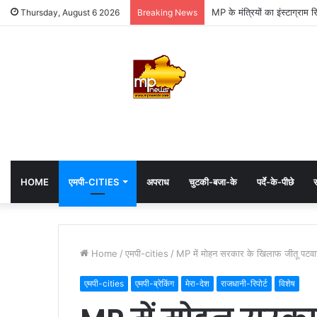
MP के मंत्रियों का इंस्टाग्राम 
Thursday, August 6 2026
Breaking News
HOME
एमपी-CITIES
अपराध
चुटकी-बजा-के
पर्दे-के-पीछे
स
Home
/
एमपी-cities
/
MP में मोहन सरकार के खिलाफ जीतू पटवारी
एमपी-cities
एमपी-ब्रेकिंग
मेरा-देश
राजधानी-रिपोर्ट
विशेष