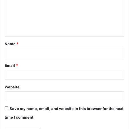
m
m
e
n
t
Name
*
*
Email
*
Website
Save my name, email, and website in this browser for the next
time I comment.