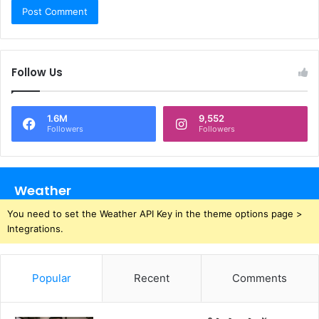
Follow Us
1.6M
9,552
Followers
Followers
Weather
You need to set the Weather API Key in the theme options page >
Integrations.
Popular
Recent
Comments