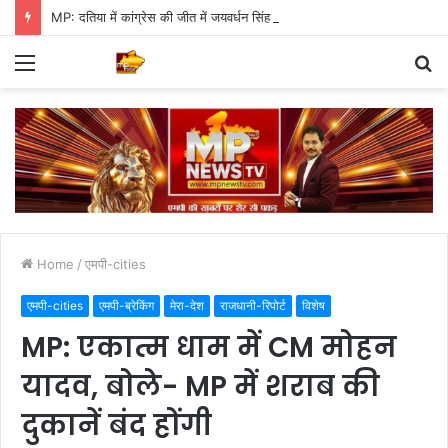
MP: दतिया में कांग्रेस की जीत में जयवर्धन सिंह का जादू, 35 में 30 बूथ जीते
Menu
S
fo
Home
/
एमपी-cities
एमपी-cities
एमपी-ब्रेकिंग
मेरा-देश
राजधानी-रिपोर्ट
विशेष
MP: एकात्म धाम में CM मोहन
यादव, बोले- MP में शराब की
दुकानें बंद होंगी