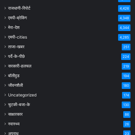
राजधानी-रिपोर्ट
4,426
एमपी-ब्रेकिंग
4,348
मेरा-देश
4,344
एमपी-cities
4,285
ताजा-खबर
251
पर्दे-के-पीछे
224
सरकारी-हलचल
219
बॉलीवुड
194
जीवनशैली
180
Uncategorized
174
चुटकी-बजा-के
130
साक्षात्कार
86
स्वास्थ्य
26
अपराध
23