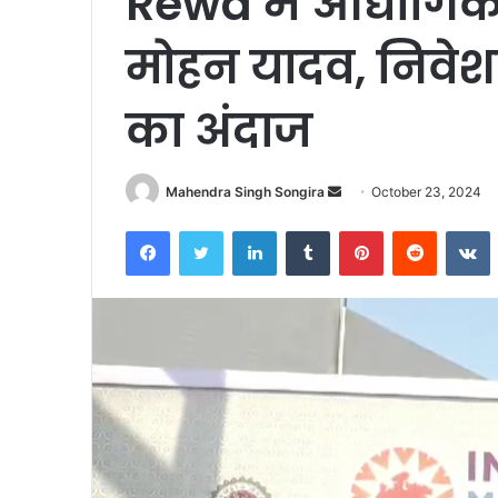
Rewa में औद्योगिक 
मोहन यादव, निवेश
का अंदाज
Send
Mahendra Singh Songira
October 23, 2024
an
Facebook
Twitter
LinkedIn
Tumblr
Pinterest
Reddit
V
email