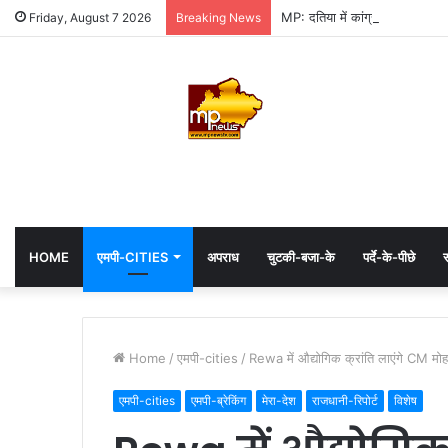
MP: दतिया में कांग्रेस की जीत में 
Friday, August 7 2026
Breaking News
HOME
एमपी-CITIES
अपराध
चुटकी-बजा-के
पर्दे-के-पीछे
स
Home
/
एमपी-cities
/
Rewa में औद्योगिक क्रांति लाएंगे CM मो
एमपी-cities
एमपी-ब्रेकिंग
मेरा-देश
राजधानी-रिपोर्ट
विशेष