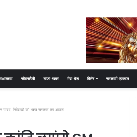
जयवर्धन सिंह का जादू, 35 में 30 बूथ जीते
ाक्षात्कार
जीवनशैली
ताजा-खबर
मेरा-देश
विशेष
सरकारी-हलचल
हन यादव, निवेशकों को भाया सरकार का अंदाज