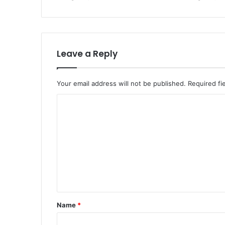
Leave a Reply
Your email address will not be published.
Required fi
C
o
m
m
e
n
t
Name
*
*