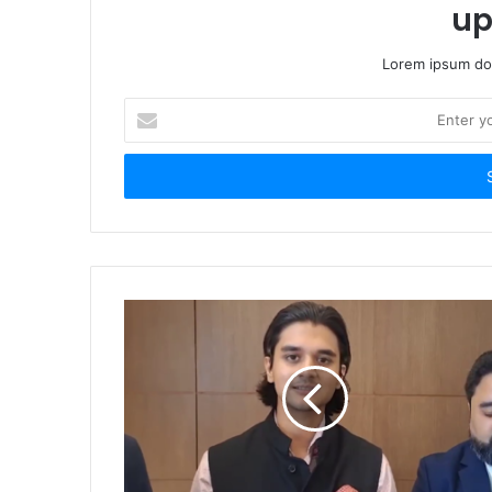
up
Lorem ipsum dol
Enter
your
Email
address