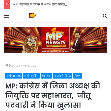
MP: महाकाल के दरबार में अध्यक्ष हेमंत खंडेलवाल, BJP की मजबूती का मांगा आशीर्वाद
Menu
S
fo
Home
/
एमपी-cities
एमपी-cities
एमपी-ब्रेकिंग
मेरा-देश
राजधानी-रिपोर्ट
विशेष
MP: कांग्रेस में जिला अध्यक्ष की
नियुक्ति पर महाभारत, जीतू
पटवारी ने किया खुलासा