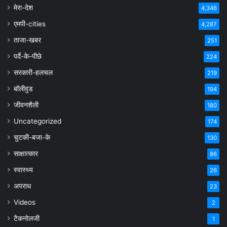
मेरा-देश
4,346
एमपी-cities
4,287
ताजा-खबर
251
पर्दे-के-पीछे
224
सरकारी-हलचल
219
बॉलीवुड
194
जीवनशैली
180
Uncategorized
174
चुटकी-बजा-के
130
साक्षात्कार
86
स्वास्थ्य
26
अपराध
23
Videos
2
टैकनोलजी
1