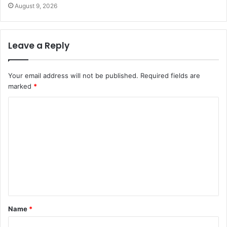
August 9, 2026
Leave a Reply
Your email address will not be published.
Required fields are
marked
*
C
o
m
m
e
n
t
Name
*
*