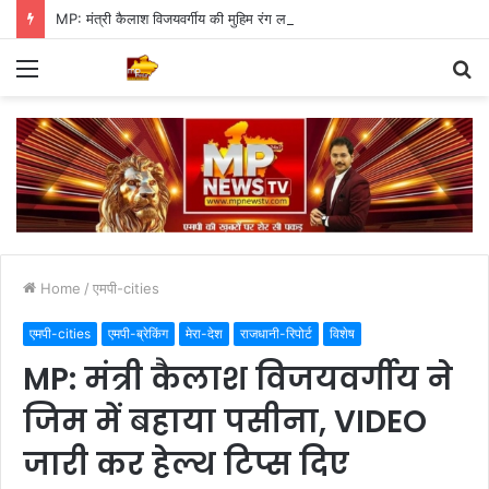
MP: मंत्री कैलाश विजयवर्गीय की मुहिम रंग लाई, पौधारोपण में इंदौर ने बनाया वर्ल्ड रिकॉर्ड
Menu
S
fo
Home
/
एमपी-cities
एमपी-cities
एमपी-ब्रेकिंग
मेरा-देश
राजधानी-रिपोर्ट
विशेष
MP: मंत्री कैलाश विजयवर्गीय ने
जिम में बहाया पसीना, VIDEO
जारी कर हेल्थ टिप्स दिए