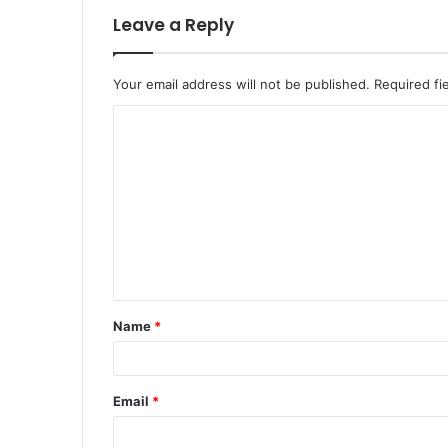
Leave a Reply
Your email address will not be published.
Required fi
C
o
m
m
e
n
t
Name
*
*
Email
*