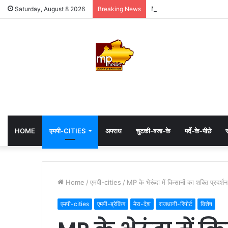
MP: महाकाल के दरबार में अध्यक्
Saturday, August 8 2026
Breaking News
HOME
एमपी-CITIES
अपराध
चुटकी-बजा-के
पर्दे-के-पीछे
स
Home
/
एमपी-cities
/
MP के भेरूंदा में किसानों का शक्ति प्रदर
एमपी-cities
एमपी-ब्रेकिंग
मेरा-देश
राजधानी-रिपोर्ट
विशेष