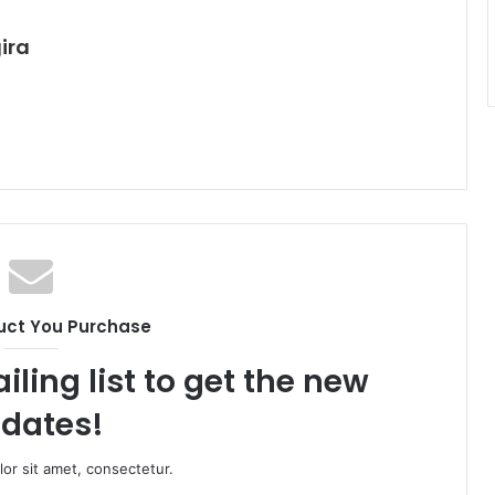
ira
uct You Purchase
iling list to get the new
dates!
or sit amet, consectetur.