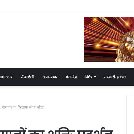
ष हेमंत खंडेलवाल, BJP की मजबूती का मांगा आशीर्वाद
ाक्षात्कार
जीवनशैली
ताजा-खबर
मेरा-देश
विशेष
सरकारी-हलचल
्शन, सरकार के खिलाफ मोर्चा खोला