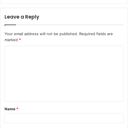
Leave a Reply
Your email address will not be published.
Required fields are
marked
*
C
o
m
m
e
n
t
Name
*
*