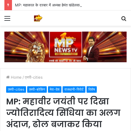
MP: महाकाल के दरबार में अध्यक्ष हेमंत खंडेलवाल, BJP की मजबूती का मांगा आशीर्वाद
Menu
S
fo
Home
/
एमपी-cities
एमपी-cities
एमपी-ब्रेकिंग
मेरा-देश
राजधानी-रिपोर्ट
विशेष
MP: महावीर जयंती पर दिखा
ज्योतिरादित्य सिंधिया का अलग
अंदाज, ढोल बजाकर किया