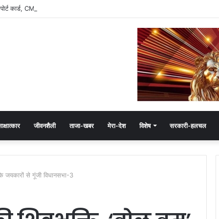
रिपोर्ट कार्ड, CM मोहन यादव के इतने फॉलोअर्स
ाक्षात्कार
जीवनशैली
ताजा-खबर
मेरा-देश
विशेष
सरकारी-हलचल
के जयकारों से गूंजी विधानसभा-3