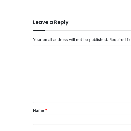
Leave a Reply
Your email address will not be published.
Required fi
C
o
m
m
e
n
t
Name
*
*