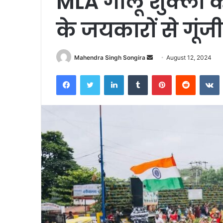
MLA गोलू शुक्ला क
के जयकारों से गूं
Send
Mahendra Singh Songira
August 12, 2024
an
Facebook
Twitter
LinkedIn
Tumblr
Pinterest
Reddit
V
email