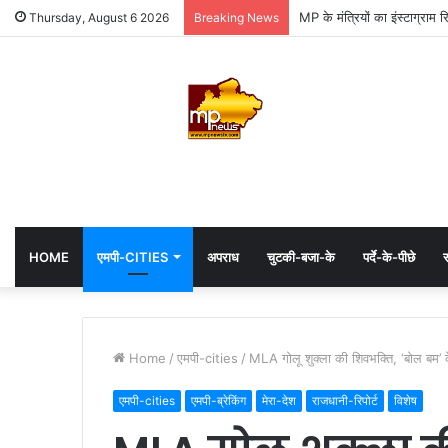
MP के मंत्रियों का इंस्टाग्राम 
Thursday, August 6 2026
Breaking News
HOME
एमपी-CITIES
अपराध
चुटकी-बजा-के
पर्दे-के-पीछे
स
Home
/
एमपी-cities
/
MLA गोलू शुक्ला की शिवभक्ति, ‘बोल बम’ 
एमपी-cities
एमपी-ब्रेकिंग
मेरा-देश
राजधानी-रिपोर्ट
विशेष