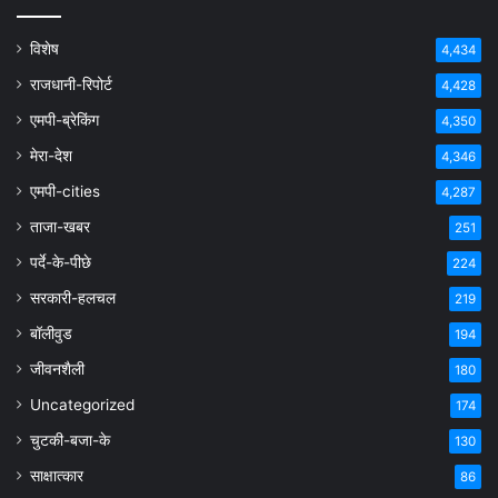
विशेष
4,434
राजधानी-रिपोर्ट
4,428
एमपी-ब्रेकिंग
4,350
मेरा-देश
4,346
एमपी-cities
4,287
ताजा-खबर
251
पर्दे-के-पीछे
224
सरकारी-हलचल
219
बॉलीवुड
194
जीवनशैली
180
Uncategorized
174
चुटकी-बजा-के
130
साक्षात्कार
86