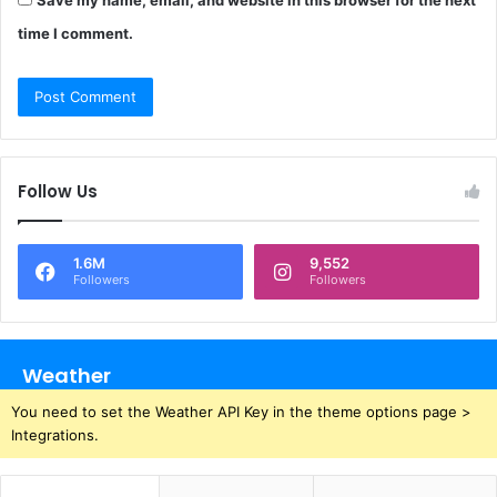
time I comment.
Follow Us
1.6M
9,552
Followers
Followers
Weather
You need to set the Weather API Key in the theme options page >
Integrations.