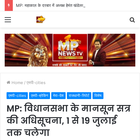
MP: महाकाल के दरबार में अध्यक्ष हेमंत खंडेलवाल, BJP की मजबूती का मांगा आशीर्वाद
Menu
S
fo
Home
/
एमपी-cities
एमपी-cities
एमपी-ब्रेकिंग
मेरा-देश
राजधानी-रिपोर्ट
विशेष
MP: विधानसभा के मानसून सत्र
की अधिसूचना, 1 से 19 जुलाई
तक चलेगा