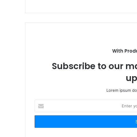
With Prod
Subscribe to our ma
up
Lorem ipsum dol
Enter
your
Email
address