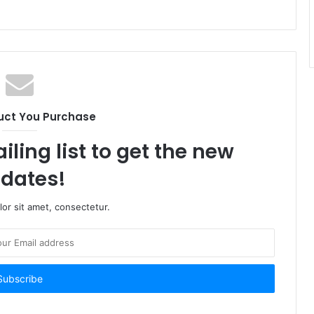
uct You Purchase
iling list to get the new
dates!
or sit amet, consectetur.