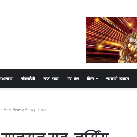
 हेमंत खंडेलवाल, BJP की मजबूती का मांगा आशीर्वाद
ाक्षात्कार
जीवनशैली
ताजा-खबर
मेरा-देश
विशेष
सरकारी-हलचल
टाले पर सियासत ने पकड़ी रफ्तार