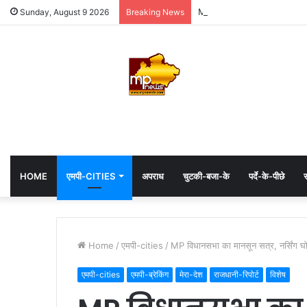
MP: महाकाल के दरबार में अध्यक्ष
Sunday, August 9 2026
Breaking News
HOME
एमपी-CITIES
अपराध
चुटकी-बजा-के
पर्दे-के-पीछे
स
Home
/
एमपी-cities
/
MP विधानसभा का मानसून सत्र, नर्सिंग घो
एमपी-cities
एमपी-ब्रेकिंग
मेरा-देश
राजधानी-रिपोर्ट
विशेष