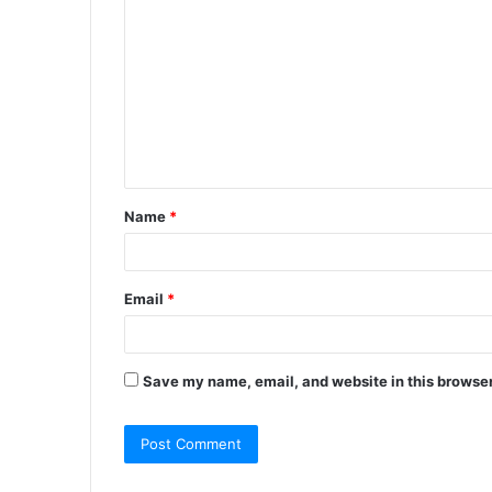
o
m
m
e
n
t
Name
*
*
Email
*
Save my name, email, and website in this browser