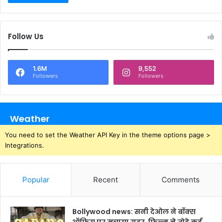
Follow Us
1.6M
9,552
Followers
Followers
Weather
You need to set the Weather API Key in the theme options page >
Integrations.
Popular
Recent
Comments
Bollywood news: सनी देओल ने बॉक्स