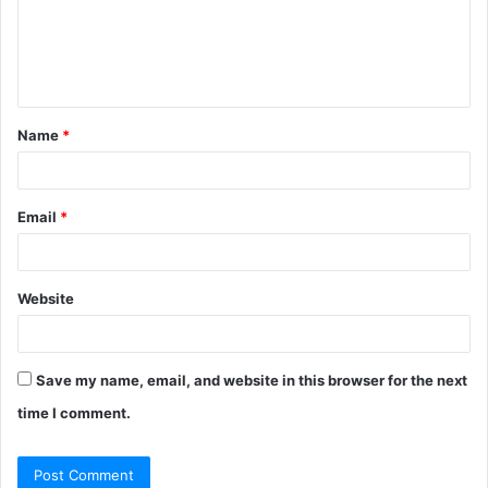
m
e
n
t
Name
*
*
Email
*
Website
Save my name, email, and website in this browser for the next
time I comment.