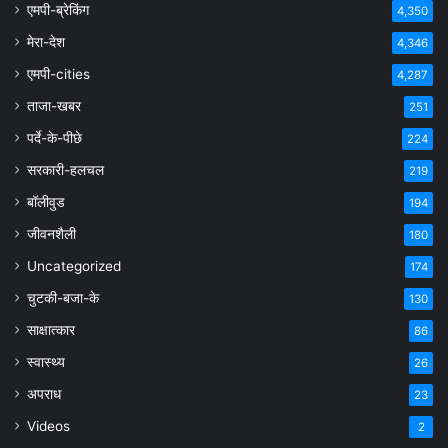
एमपी-ब्रेकिंग
4,350
मेरा-देश
4,346
एमपी-cities
4,287
ताजा-खबर
251
पर्दे-के-पीछे
224
सरकारी-हलचल
219
बॉलीवुड
194
जीवनशैली
180
Uncategorized
174
चुटकी-बजा-के
130
साक्षात्कार
86
स्वास्थ्य
26
अपराध
23
Videos
2