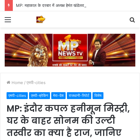
MP: महाकाल के दरबार में अध्यक्ष हेमंत खंडेलवाल, BJP की मजबूती का मांगा आशीर्वाद
Menu
S
fo
Home
/
एमपी-cities
एमपी-cities
एमपी-ब्रेकिंग
मेरा-देश
राजधानी-रिपोर्ट
विशेष
MP: इंदौर कपल हनीमून मिस्ट्री,
घर के बाहर सोनम की उल्टी
तस्वीर का क्या है राज, जानिए