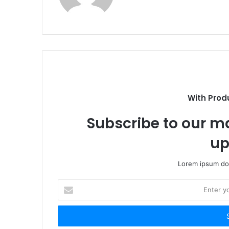
With Prod
Subscribe to our ma
up
Lorem ipsum dol
Enter
your
Email
address