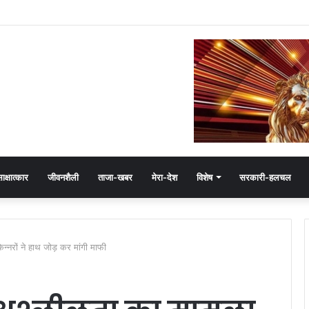
ष हेमंत खंडेलवाल, BJP की मजबूती का मांगा आशीर्वाद
ाक्षात्कार
जीवनशैली
ताजा-खबर
मेरा-देश
विशेष
सरकारी-हलचल
न्नरों ने हाथ जोड़ कर मांगी माफी