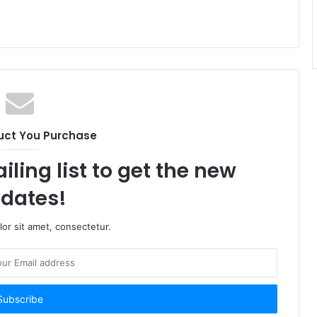
uct You Purchase
iling list to get the new
dates!
or sit amet, consectetur.