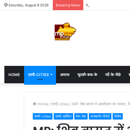
MP: महाकाल के दरबार में अध्यक्
Saturday, August 8 2026
Breaking News
HOME
एमपी-CITIES
अपराध
चुटकी-बजा-के
पर्दे-के-पीछे
स
Home
/
एमपी-cities
/
MP: शिव बारात में अश्लीलता का मामला, कि
एमपी-cities
एमपी-ब्रेकिंग
मेरा-देश
राजधानी-रिपोर्ट
विशेष