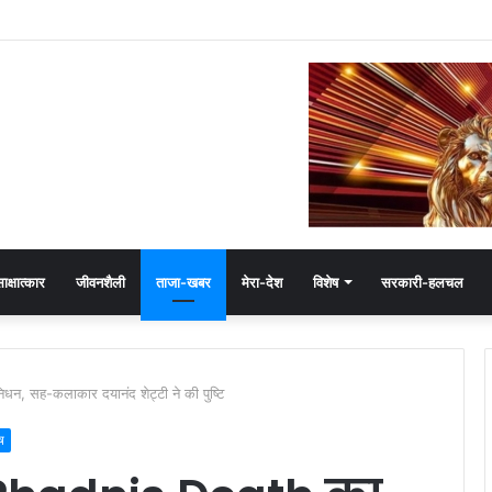
में जयवर्धन सिंह का जादू, 35 में 30 बूथ जीते
ाक्षात्कार
जीवनशैली
ताजा-खबर
मेरा-देश
विशेष
सरकारी-हलचल
 सह-कलाकार दयानंद शेट्टी ने की पुष्टि
ष