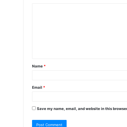
C
o
m
m
e
n
t
Name
*
*
Email
*
Save my name, email, and website in this browser