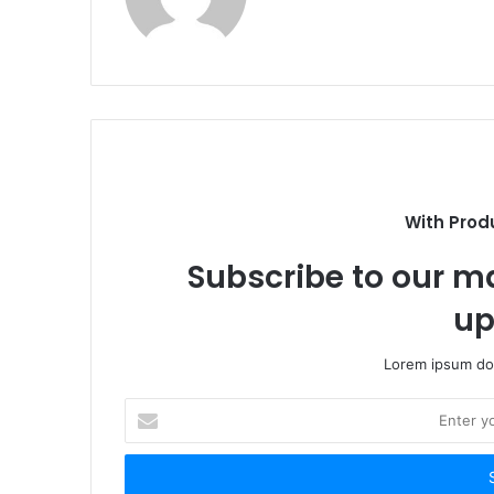
With Prod
Subscribe to our ma
up
Lorem ipsum dol
Enter
your
Email
address