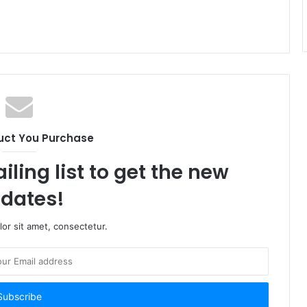
uct You Purchase
iling list to get the new
dates!
or sit amet, consectetur.