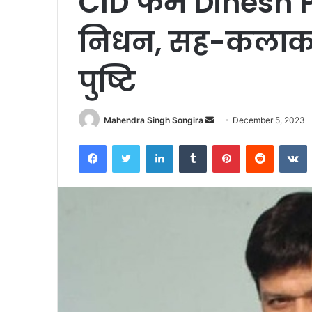
CID फेम Dinesh 
निधन, सह-कलाकार 
पुष्टि
Send
Mahendra Singh Songira
December 5, 2023
an
Facebook
Twitter
LinkedIn
Tumblr
Pinterest
Reddit
V
email