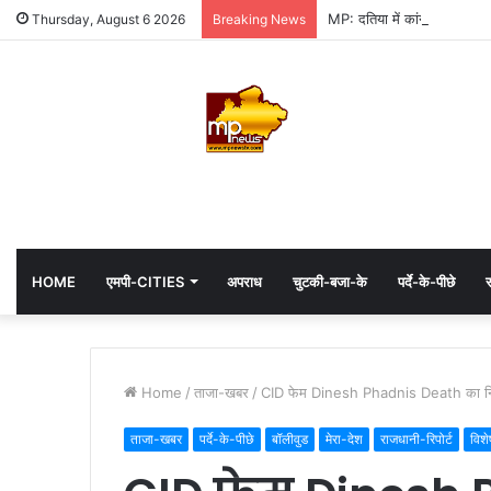
MP: दतिया में कांग्रेस की जीत 
Thursday, August 6 2026
Breaking News
HOME
एमपी-CITIES
अपराध
चुटकी-बजा-के
पर्दे-के-पीछे
स
Home
/
ताजा-खबर
/
CID फेम Dinesh Phadnis Death का निधन,
ताजा-खबर
पर्दे-के-पीछे
बॉलीवुड
मेरा-देश
राजधानी-रिपोर्ट
विशे