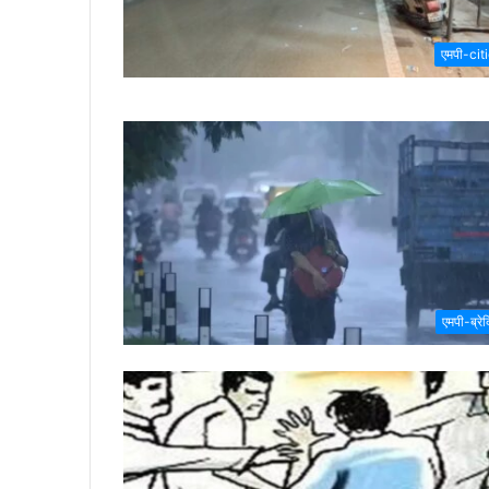
एमपी-cit
एमपी-ब्रेक