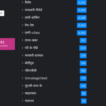
विशेष
4,432
राजधानी-रिपोर्ट
4,426
एमपी-ब्रेकिंग
4,348
मेरा-देश
4,344
एमपी-cities
4,285
ताजा-खबर
251
552
lowers
पर्दे-के-पीछे
224
सरकारी-हलचल
219
बॉलीवुड
194
जीवनशैली
180
Uncategorized
174
चुटकी-बजा-के
130
साक्षात्कार
86
स्वास्थ्य
26