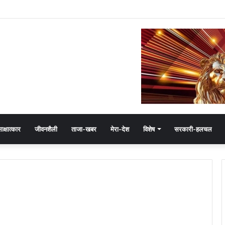
जयवर्धन सिंह का जादू, 35 में 30 बूथ जीते
ाक्षात्कार
जीवनशैली
ताजा-खबर
मेरा-देश
विशेष
सरकारी-हलचल