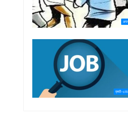
अप
एमपी-cit