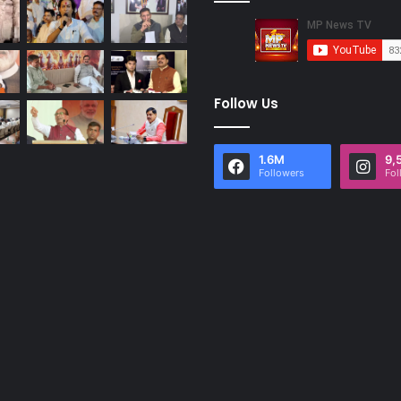
Follow Us
1.6M
9,
Followers
Fol