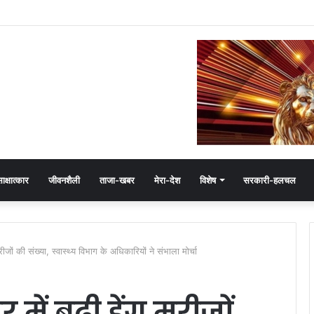
में जयवर्धन सिंह का जादू, 35 में 30 बूथ जीते
ाक्षात्कार
जीवनशैली
ताजा-खबर
मेरा-देश
विशेष
सरकारी-हलचल
जों की संख्या, स्वास्थ्य विभाग के अधिकारियों ने संभाला मोर्चा
ं बढ़ी डेंगू मरीजों