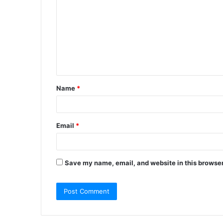
o
m
m
e
n
t
Name
*
*
Email
*
Save my name, email, and website in this browser