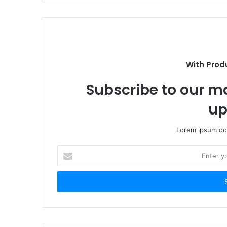
With Prod
Subscribe to our ma
up
Lorem ipsum dol
Enter
your
Email
address