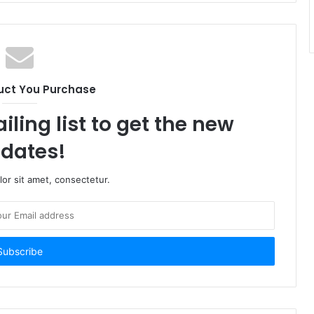
uct You Purchase
iling list to get the new
dates!
or sit amet, consectetur.