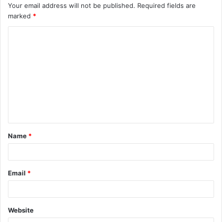
Your email address will not be published.
Required fields are
marked
*
C
o
m
m
e
n
t
Name
*
*
Email
*
Website