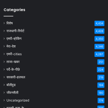
Categories
विशेष
4,434
राजधानी-रिपोर्ट
4,428
एमपी-ब्रेकिंग
4,350
मेरा-देश
4,346
एमपी-cities
4,287
ताजा-खबर
251
पर्दे-के-पीछे
224
सरकारी-हलचल
219
बॉलीवुड
194
जीवनशैली
180
Uncategorized
174
चुटकी-बजा-के