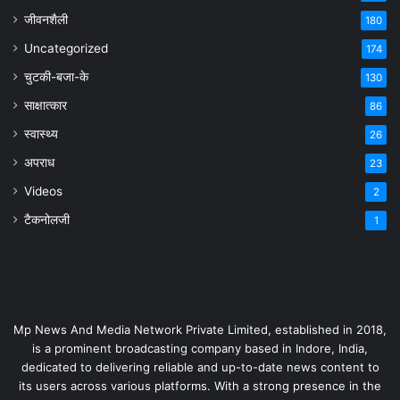
जीवनशैली
180
Uncategorized
174
चुटकी-बजा-के
130
साक्षात्कार
86
स्वास्थ्य
26
अपराध
23
Videos
2
टैकनोलजी
1
Mp News And Media Network Private Limited, established in 2018,
is a prominent broadcasting company based in Indore, India,
dedicated to delivering reliable and up-to-date news content to
its users across various platforms. With a strong presence in the