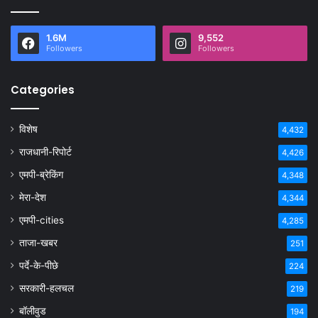
1.6M
9,552
Followers
Followers
Categories
विशेष
4,432
राजधानी-रिपोर्ट
4,426
एमपी-ब्रेकिंग
4,348
मेरा-देश
4,344
एमपी-cities
4,285
ताजा-खबर
251
पर्दे-के-पीछे
224
सरकारी-हलचल
219
बॉलीवुड
194