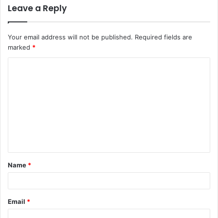
Leave a Reply
Your email address will not be published.
Required fields are
marked
*
C
o
m
m
e
n
t
Name
*
*
Email
*