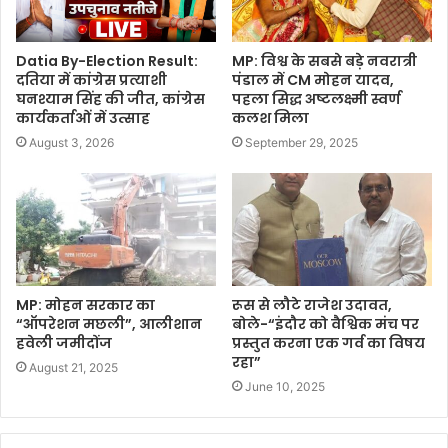
Datia By-Election Result:
MP: विश्व के सबसे बड़े नवरात्री
दतिया में कांग्रेस प्रत्याशी
पंडाल में CM मोहन यादव,
घनश्याम सिंह की जीत, कांग्रेस
पहला सिद्ध अष्टलक्ष्मी स्वर्ण
कार्यकर्ताओं में उत्साह
कलश मिला
August 3, 2026
September 29, 2025
MP: मोहन सरकार का
रूस से लौटे राजेश उदावत,
“ऑपरेशन मछली”, आलीशान
बोले-“इंदौर को वैश्विक मंच पर
हवेली जमीदोंज
प्रस्तुत करना एक गर्व का विषय
रहा”
August 21, 2025
June 10, 2025