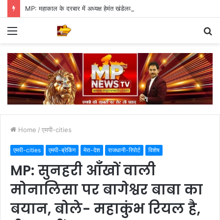
MP: महाकाल के दरबार में अध्यक्ष हेमंत खंडेलवाल, BJP की मजबूती का मांगा आशीर्वाद
Menu
S
fo
Home
/
एमपी-cities
एमपी-cities
एमपी-ब्रेकिंग
मेरा-देश
राजधानी-रिपोर्ट
विशेष
MP: सुनहरी आँखों वाली
मोनालिसा पर बागेश्वर बाबा का
बयान, बोले- महाकुंभ रियल है,