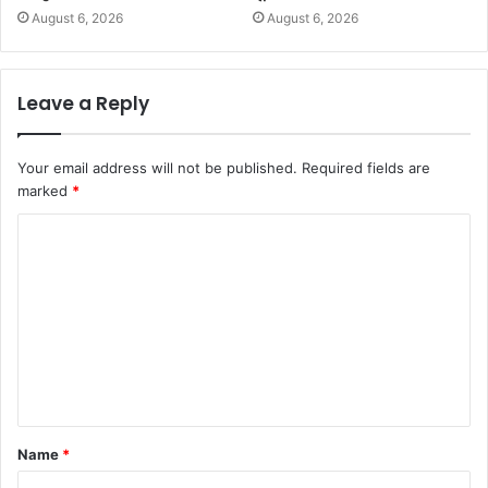
August 6, 2026
August 6, 2026
Leave a Reply
Your email address will not be published.
Required fields are
marked
*
C
o
m
m
e
n
t
Name
*
*