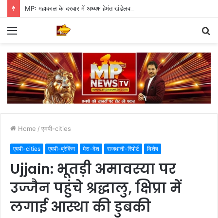
MP: महाकाल के दरबार में अध्यक्ष हेमंत खंडेलवाल, BJP की मजबूती का मांगा आशीर्वाद
Menu
S
fo
Home
/
एमपी-cities
एमपी-cities
एमपी-ब्रेकिंग
मेरा-देश
राजधानी-रिपोर्ट
विशेष
Ujjain: भूतड़ी अमावस्या पर
उज्जैन पहुंचे श्रद्धालु, क्षिप्रा में
लगाई आस्था की डुबकी