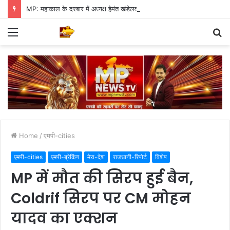
MP: महाकाल के दरबार में अध्यक्ष हेमंत खंडेलवाल, BJP की मजबूती का मांगा आशीर्वाद
Menu
S
fo
Home
/
एमपी-cities
एमपी-cities
एमपी-ब्रेकिंग
मेरा-देश
राजधानी-रिपोर्ट
विशेष
MP में मौत की सिरप हुई बैन,
Coldrif सिरप पर CM मोहन
यादव का एक्शन