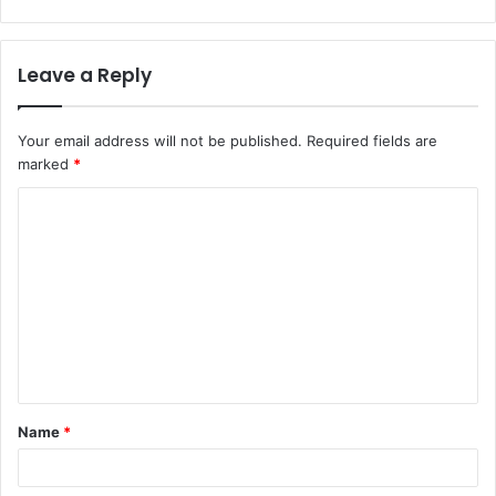
Leave a Reply
Your email address will not be published.
Required fields are
marked
*
C
o
m
m
e
n
t
Name
*
*