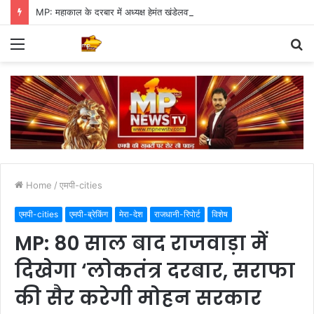
MP: महाकाल के दरबार में अध्यक्ष हेमंत खंडेलवाल, BJP की मजबूती का मांगा आशीर्वाद
Menu
S
fo
Home
/
एमपी-cities
एमपी-cities
एमपी-ब्रेकिंग
मेरा-देश
राजधानी-रिपोर्ट
विशेष
MP: 80 साल बाद राजवाड़ा में
दिखेगा ‘लोकतंत्र दरबार, सराफा
की सैर करेगी मोहन सरकार