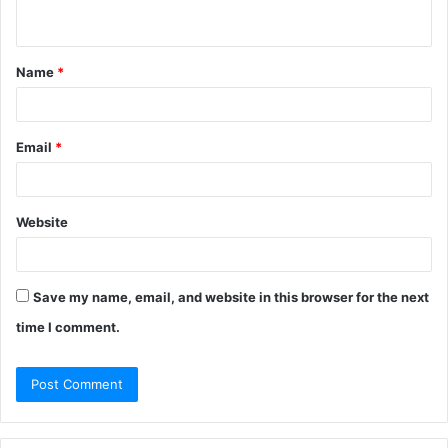
n
t
Name
*
*
Email
*
Website
Save my name, email, and website in this browser for the next
time I comment.