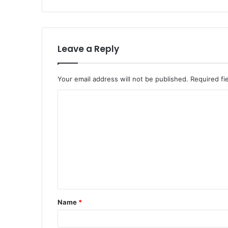
Leave a Reply
Your email address will not be published.
Required fi
C
o
m
m
e
n
t
Name
*
*