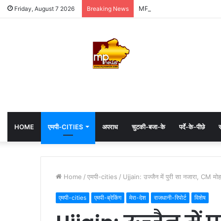
MP: महाकाल के दरबार में अध्यक्ष ह
Friday, August 7 2026
Breaking News
HOME
एमपी-CITIES
अपराध
चुटकी-बजा-के
पर्दे-के-पीछे
स
Home
/
एमपी-cities
/
Ujjain: उज्जैन में पुरी सा नजारा, CM म
एमपी-cities
एमपी-ब्रेकिंग
मेरा-देश
राजधानी-रिपोर्ट
विशेष