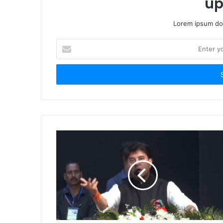
up
Lorem ipsum dol
Enter
your
Email
address