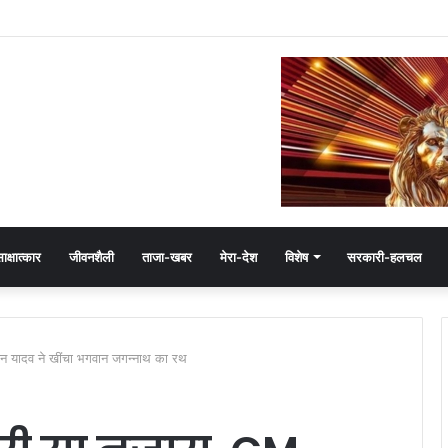
ेमंत खंडेलवाल, BJP की मजबूती का मांगा आशीर्वाद
ाक्षात्कार
जीवनशैली
ताजा-खबर
मेरा-देश
विशेष
सरकारी-हलचल
ोहन यादव ने खींचा भगवान जगन्नाथ का रथ