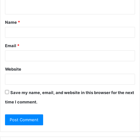
n
t
Name
*
*
Email
*
Website
Save my name, email, and website in this browser for the next
time I comment.