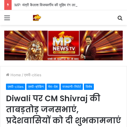
MP: मंत्री कैलाश विजयवर्गीय की मुहिम रंग लाई, पौधारोपण में इंदौर ने बनाया वर्ल्ड रिकॉर्ड
Menu
S
fo
Home
/
एमपी-cities
एमपी-cities
एमपी-ब्रेकिंग
मेरा-देश
राजधानी-रिपोर्ट
विशेष
Diwali पर CM Shivraj की
ताबड़तोड़ जनसभाएं,
प्रदेशवासियों को दी शुभकामनाएं