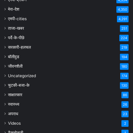
मेरा-देश
4,350
एमपी-cities
4,291
ताजा-खबर
251
पर्दे-के-पीछे
224
सरकारी-हलचल
219
बॉलीवुड
194
जीवनशैली
180
Uncategorized
174
चुटकी-बजा-के
130
साक्षात्कार
86
स्वास्थ्य
26
अपराध
23
Videos
2
टैकनोलजी
1