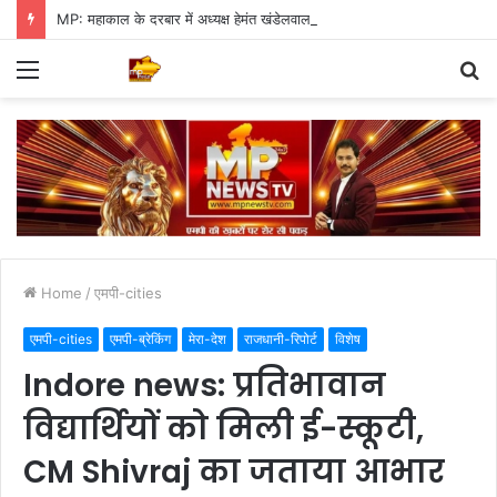
MP: महाकाल के दरबार में अध्यक्ष हेमंत खंडेलवाल, BJP की मजबूती का मांगा आशीर्वाद
Menu
S
fo
Home
/
एमपी-cities
एमपी-cities
एमपी-ब्रेकिंग
मेरा-देश
राजधानी-रिपोर्ट
विशेष
Indore news: प्रतिभावान
विद्यार्थियों को मिली ई-स्कूटी,
CM Shivraj का जताया आभार