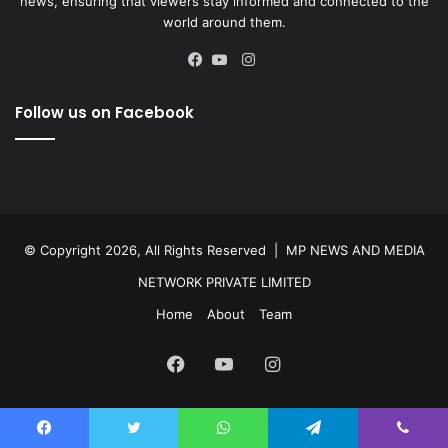
news, ensuring that viewers stay informed and connected to the
world around them.
Instagram
Facebook
YouTube
Follow us on Facebook
© Copyright 2026, All Rights Reserved |
MP NEWS AND MEDIA
NETWORK PRIVATE LIMITED
Home
About
Team
Facebook
YouTube
Instagram
Facebook
Twitter
WhatsApp
Telegram
Viber