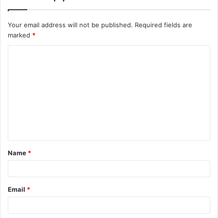
Your email address will not be published.
Required fields are
marked
*
C
o
m
m
e
n
t
Name
*
*
Email
*