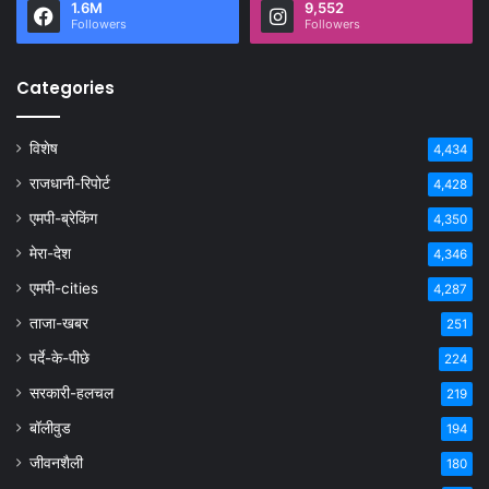
1.6M
9,552
Followers
Followers
Categories
विशेष
4,434
राजधानी-रिपोर्ट
4,428
एमपी-ब्रेकिंग
4,350
मेरा-देश
4,346
एमपी-cities
4,287
ताजा-खबर
251
पर्दे-के-पीछे
224
सरकारी-हलचल
219
बॉलीवुड
194
जीवनशैली
180