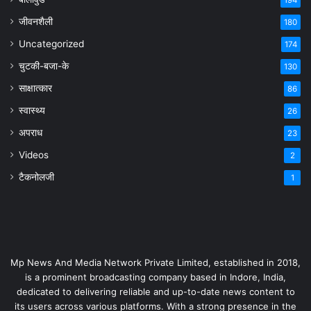
194
जीवनशैली
180
Uncategorized
174
चुटकी-बजा-के
130
साक्षात्कार
86
स्वास्थ्य
26
अपराध
23
Videos
2
टैकनोलजी
1
Mp News And Media Network Private Limited, established in 2018,
is a prominent broadcasting company based in Indore, India,
dedicated to delivering reliable and up-to-date news content to
its users across various platforms. With a strong presence in the