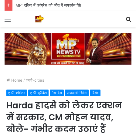
MP: दतिया में कांग्रेस की जीत में जयवर्धन सिंह का जादू, 35 में 30 बूथ जीते
Menu
S
fo
Home
/
एमपी-cities
एमपी-cities
एमपी-ब्रेकिंग
मेरा-देश
राजधानी-रिपोर्ट
विशेष
Harda हादसे को लेकर एक्शन
में सरकार, CM मोहन यादव,
बोले- गंभीर कदम उठाएं हैं