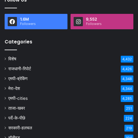
1.6M
9,552
Followers
Followers
Categories
विशेष
4,432
राजधानी-रिपोर्ट
4,426
एमपी-ब्रेकिंग
4,348
मेरा-देश
4,344
एमपी-cities
4,285
ताजा-खबर
251
पर्दे-के-पीछे
224
सरकारी-हलचल
219
बॉलीवुड