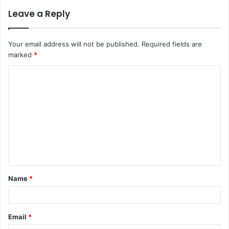
Leave a Reply
Your email address will not be published.
Required fields are
marked
*
C
o
m
m
e
n
t
Name
*
*
Email
*