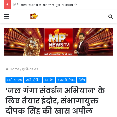
MP: साध्वी ऋतंभरा के आगमन से गूंजा भोजशाला परिसर, भक्तों में खुशी की लहर
Menu
S
fo
Home
/
एमपी-cities
एमपी-cities
एमपी-ब्रेकिंग
मेरा-देश
राजधानी-रिपोर्ट
विशेष
‘जल गंगा संवर्धन अभियान’ के
लिए तैयार इंदौर, संभागायुक्त
दीपक सिंह की खास अपील