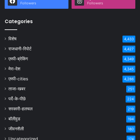
Followers
Followers
Categories
विशेष
4,433
राजधानी-रिपोर्ट
4,427
एमपी-ब्रेकिंग
4,349
मेरा-देश
4,345
एमपी-cities
4,286
ताजा-खबर
251
पर्दे-के-पीछे
224
सरकारी-हलचल
219
बॉलीवुड
194
जीवनशैली
180
Uncategorized
174