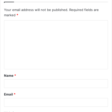
Your email address will not be published.
Required fields are
marked
*
C
o
m
m
e
n
t
Name
*
*
Email
*