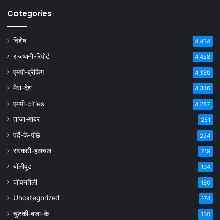
Categories
विशेष
4,434
राजधानी-रिपोर्ट
4,428
एमपी-ब्रेकिंग
4,350
मेरा-देश
4,346
एमपी-cities
4,287
ताजा-खबर
251
पर्दे-के-पीछे
224
सरकारी-हलचल
219
बॉलीवुड
194
जीवनशैली
180
Uncategorized
174
चुटकी-बजा-के
130