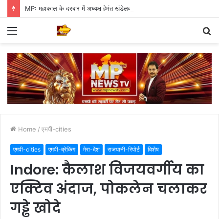
MP: महाकाल के दरबार में अध्यक्ष हेमंत खंडेलवाल, BJP की मजबूती का मांगा आशीर्वाद
Menu
S
fo
Home
/
एमपी-cities
एमपी-cities
एमपी-ब्रेकिंग
मेरा-देश
राजधानी-रिपोर्ट
विशेष
Indore: कैलाश विजयवर्गीय का
एक्टिव अंदाज, पोकलेन चलाकर
गड्ढे खोदे