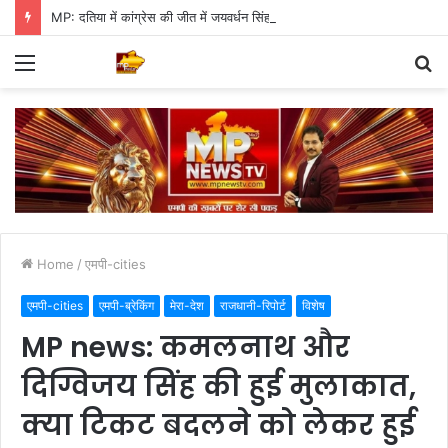
MP: दतिया में कांग्रेस की जीत में जयवर्धन सिंह का जादू, 35 में 30 बूथ जीते
Menu
S
fo
Home
/
एमपी-cities
एमपी-cities
एमपी-ब्रेकिंग
मेरा-देश
राजधानी-रिपोर्ट
विशेष
MP news: कमलनाथ और
दिग्विजय सिंह की हुई मुलाकात,
क्या टिकट बदलने को लेकर हुई