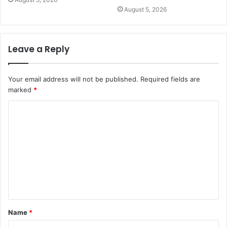
August 5, 2026
Leave a Reply
Your email address will not be published.
Required fields are
marked
*
C
o
m
m
e
n
t
Name
*
*