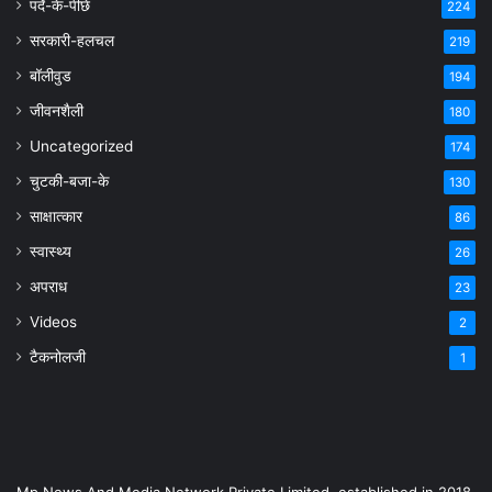
पर्दे-के-पीछे
224
सरकारी-हलचल
219
बॉलीवुड
194
जीवनशैली
180
Uncategorized
174
चुटकी-बजा-के
130
साक्षात्कार
86
स्वास्थ्य
26
अपराध
23
Videos
2
टैकनोलजी
1