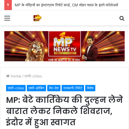
MP के मंत्रियों का इंस्टाग्राम रिपोर्ट कार्ड, CM मोहन यादव के इतने फॉलोअर्स
Menu
S
fo
Home
/
एमपी-cities
एमपी-cities
एमपी-ब्रेकिंग
मेरा-देश
राजधानी-रिपोर्ट
विशेष
MP: बेटे कार्तिकेय की दुल्हन लेने
बारात लेकर निकले शिवराज,
इंदौर में हुआ स्वागत