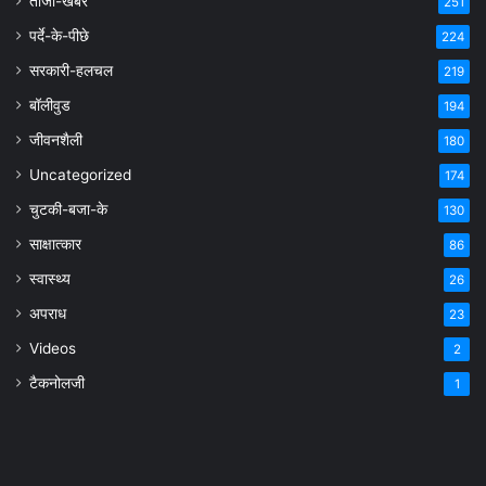
ताजा-खबर
251
पर्दे-के-पीछे
224
सरकारी-हलचल
219
बॉलीवुड
194
जीवनशैली
180
Uncategorized
174
चुटकी-बजा-के
130
साक्षात्कार
86
स्वास्थ्य
26
अपराध
23
Videos
2
टैकनोलजी
1