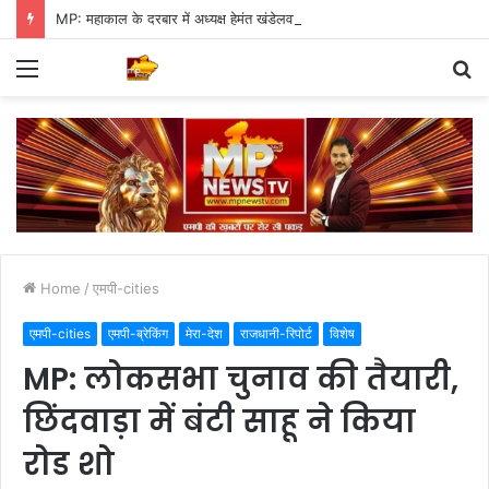
MP: महाकाल के दरबार में अध्यक्ष हेमंत खंडेलवाल, BJP की मजबूती का मांगा आशीर्वाद
Menu
S
fo
Home
/
एमपी-cities
एमपी-cities
एमपी-ब्रेकिंग
मेरा-देश
राजधानी-रिपोर्ट
विशेष
MP: लोकसभा चुनाव की तैयारी,
छिंदवाड़ा में बंटी साहू ने किया
रोड शो