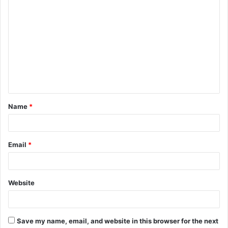
C
o
m
m
e
n
t
Name
*
*
Email
*
Website
Save my name, email, and website in this browser for the next