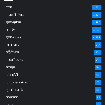
विशेष
4,434
राजधानी-रिपोर्ट
4,428
एमपी-ब्रेकिंग
4,350
मेरा-देश
4,346
एमपी-cities
4,287
ताजा-खबर
251
पर्दे-के-पीछे
224
सरकारी-हलचल
219
बॉलीवुड
194
जीवनशैली
180
Uncategorized
174
चुटकी-बजा-के
130
साक्षात्कार
86
स्वास्थ्य
26