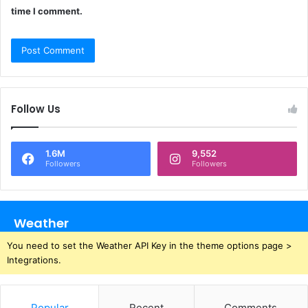
time I comment.
Follow Us
1.6M
9,552
Followers
Followers
Weather
You need to set the Weather API Key in the theme options page >
Integrations.
Popular
Recent
Comments