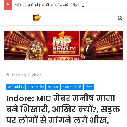
MP: दतिया में कांग्रेस की जीत में जयवर्धन सिंह का जादू, 35 में 30 बूथ जीते
Menu
S
fo
Home
/
एमपी-cities
एमपी-cities
एमपी-ब्रेकिंग
मेरा-देश
राजधानी-रिपोर्ट
विशेष
Indore: MIC मेंबर मनीष मामा
बने भिखारी, आखिर क्यों?, सड़क
पर लोगों से मांगने लगे भीख,