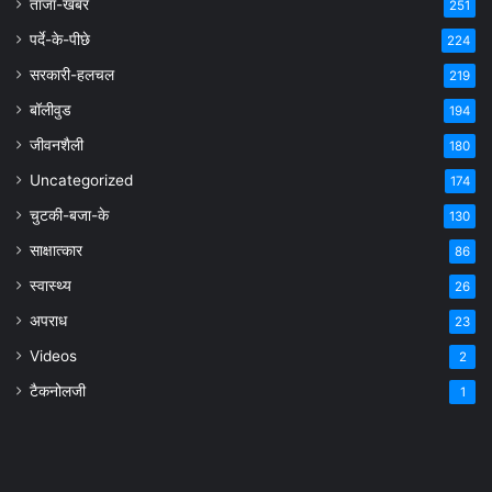
ताजा-खबर
251
पर्दे-के-पीछे
224
सरकारी-हलचल
219
बॉलीवुड
194
जीवनशैली
180
Uncategorized
174
चुटकी-बजा-के
130
साक्षात्कार
86
स्वास्थ्य
26
अपराध
23
Videos
2
टैकनोलजी
1