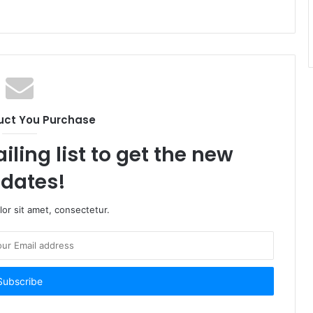
uct You Purchase
iling list to get the new
dates!
or sit amet, consectetur.