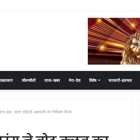
ेमंत खंडेलवाल, BJP की मजबूती का मांगा आशीर्वाद
ाक्षात्कार
जीवनशैली
ताजा-खबर
मेरा-देश
विशेष
सरकारी-हलचल
जाना हाल, वाटर स्पोर्ट्स अकादमी का निरीक्षण किया