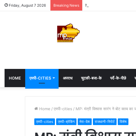
MP: महाकाल के दरबार में अध्यक्ष ह
Friday, August 7 2026
Breaking News
HOME
एमपी-CITIES
अपराध
चुटकी-बजा-के
पर्दे-के-पीछे
स
Home
/
एमपी-cities
/
MP: मंत्री विश्वास सारंग ने बोट क्लब का 
एमपी-cities
एमपी-ब्रेकिंग
मेरा-देश
राजधानी-रिपोर्ट
विशेष