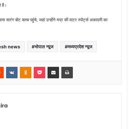
े है।
ास सारंग बोट क्लब पहुंचे, जहां उन्होंने मप्र की वाटर स्पोर्ट्स अकादमी का
esh news
भोपाल न्यूज
मध्यप्रदेश न्यूज
rest
Reddit
VKontakte
Odnoklassniki
Pocket
Share via Email
Print
ira