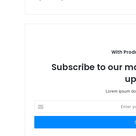
With Prod
Subscribe to our ma
up
Lorem ipsum dol
Enter
your
Email
address