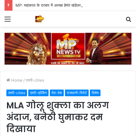
MP: महाकाल के दरबार में अध्यक्ष हेमंत खंडेलवाल, BJP की मजबूती का मांगा आशीर्वाद
Menu
S
fo
Home
/
एमपी-cities
एमपी-cities
एमपी-ब्रेकिंग
मेरा-देश
राजधानी-रिपोर्ट
विशेष
MLA गोलू शुक्ला का अलग
अंदाज, बनेठी घुमाकर दम
दिखाया