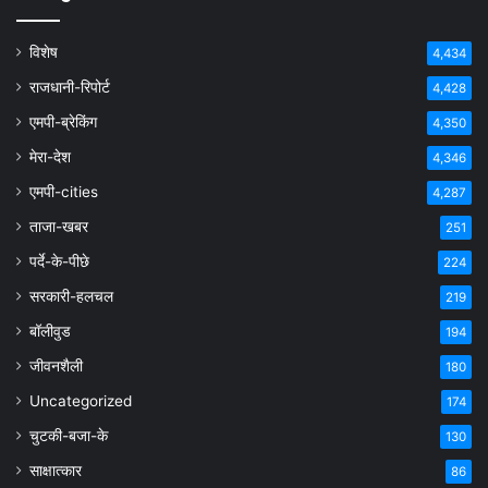
विशेष
4,434
राजधानी-रिपोर्ट
4,428
एमपी-ब्रेकिंग
4,350
मेरा-देश
4,346
एमपी-cities
4,287
ताजा-खबर
251
पर्दे-के-पीछे
224
सरकारी-हलचल
219
बॉलीवुड
194
जीवनशैली
180
Uncategorized
174
चुटकी-बजा-के
130
साक्षात्कार
86