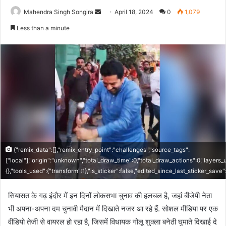
Send
Mahendra Singh Songira
April 18, 2024
0
1,079
an
Less than a minute
email
{"remix_data":[],"remix_entry_point":"challenges","source_tags":
["local"],"origin":"unknown","total_draw_time":0,"total_draw_actions":0,"layers
{},"tools_used":{"transform":1},"is_sticker":false,"edited_since_last_sticker_save
सियासत के गढ़ इंदौर में इन दिनों लोकसभा चुनाव की हलचल है, जहां बीजेपी नेता
भी अपना-अपना दम चुनावी मैदान में दिखाते नजर आ रहे हैं. सोशल मीडिया पर एक
वीडियो तेजी से वायरल हो रहा है, जिसमें विधायक गोलू शुक्ला बनेठी घुमाते दिखाई दे