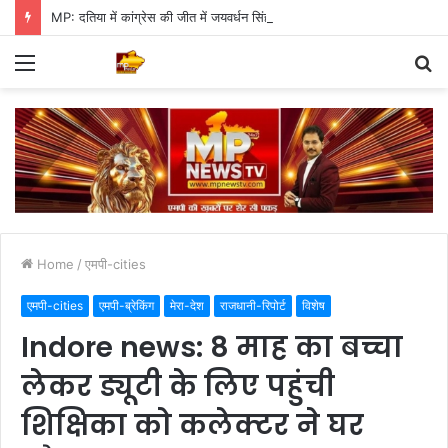
MP: दतिया में कांग्रेस की जीत में जयवर्धन सिंह का जादू, 35 में 30 बूथ जीते
Menu
S
fo
Home
/
एमपी-cities
एमपी-cities
एमपी-ब्रेकिंग
मेरा-देश
राजधानी-रिपोर्ट
विशेष
Indore news: 8 माह का बच्चा
लेकर ड्यूटी के लिए पहुंची
शिक्षिका को कलेक्टर ने घर