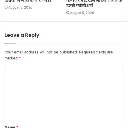
दतिया में जीत के बाद जोश
रिपोर्ट कार्ड, CM मोहन यादव के
इतने फॉलोअर्स
August 5, 2026
August 5, 2026
Leave a Reply
Your email address will not be published.
Required fields are
marked
*
C
o
m
m
e
n
t
Name
*