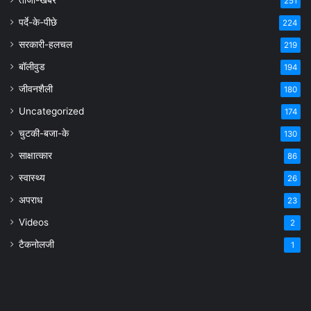
251
पर्दे-के-पीछे
224
सरकारी-हलचल
219
बॉलीवुड
194
जीवनशैली
180
Uncategorized
174
चुटकी-बजा-के
130
साक्षात्कार
86
स्वास्थ्य
26
अपराध
23
Videos
2
टैकनोलजी
1