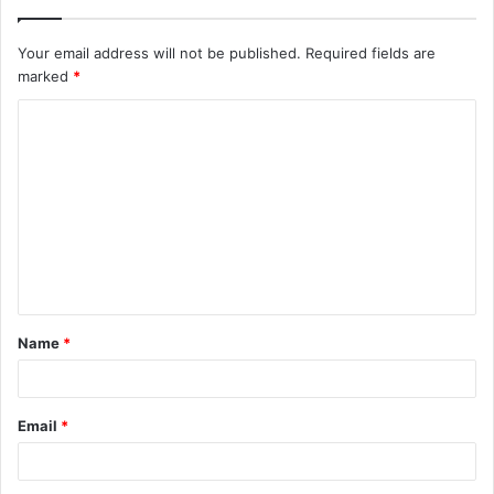
Your email address will not be published.
Required fields are
marked
*
C
o
m
m
e
n
t
Name
*
*
Email
*