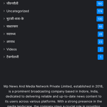
जीवनशैली
180
Uncategorized
174
चुटकी-बजा-के
130
साक्षात्कार
86
स्वास्थ्य
26
अपराध
23
Videos
2
टैकनोलजी
1
Mp News And Media Network Private Limited, established in 2018,
is a prominent broadcasting company based in Indore, India,
dedicated to delivering reliable and up-to-date news content to
its users across various platforms. With a strong presence in the
media landscape, the company plays a crucial role in providing