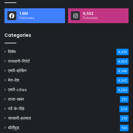
1.6M
9,552
Followers
Followers
Categories
विशेष
4,430
राजधानी-रिपोर्ट
4,424
एमपी-ब्रेकिंग
4,346
मेरा-देश
4,342
एमपी-cities
4,283
ताजा-खबर
251
पर्दे-के-पीछे
224
सरकारी-हलचल
219
बॉलीवुड
194