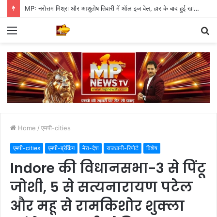
MP: नरोत्तम मिश्रा और आशुतोष तिवारी में ऑल इज वेल, हार के बाद हुई खास मुलाकात
Menu
S
fo
Home
/
एमपी-cities
एमपी-cities
एमपी-ब्रेकिंग
मेरा-देश
राजधानी-रिपोर्ट
विशेष
Indore की विधानसभा-3 से पिंटू
जोशी, 5 से सत्यनारायण पटेल
और महू से रामकिशोर शुक्ला