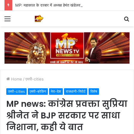
MP: महाकाल के दरबार में अध्यक्ष हेमंत खंडेलवाल, BJP की मजबूती का मांगा आशीर्वाद
Menu
S
fo
Home
/
एमपी-cities
एमपी-cities
एमपी-ब्रेकिंग
मेरा-देश
राजधानी-रिपोर्ट
विशेष
MP news: कांग्रेस प्रवक्ता सुप्रिया
श्रीनेत ने BJP सरकार पर साधा
निशाना, कही ये बात