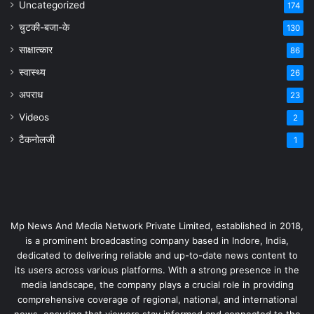
Uncategorized
174
चुटकी-बजा-के
130
साक्षात्कार
86
स्वास्थ्य
26
अपराध
23
Videos
2
टैकनोलजी
1
Mp News And Media Network Private Limited, established in 2018,
is a prominent broadcasting company based in Indore, India,
dedicated to delivering reliable and up-to-date news content to
its users across various platforms. With a strong presence in the
media landscape, the company plays a crucial role in providing
comprehensive coverage of regional, national, and international
news, ensuring that viewers stay informed and connected to the