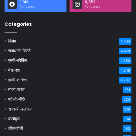
1.6M
9,552
Followers
Followers
Categories
विशेष
4,434
राजधानी-रिपोर्ट
4,428
एमपी-ब्रेकिंग
4,350
मेरा-देश
4,346
एमपी-cities
4,287
ताजा-खबर
251
पर्दे-के-पीछे
224
सरकारी-हलचल
219
बॉलीवुड
194
जीवनशैली
180