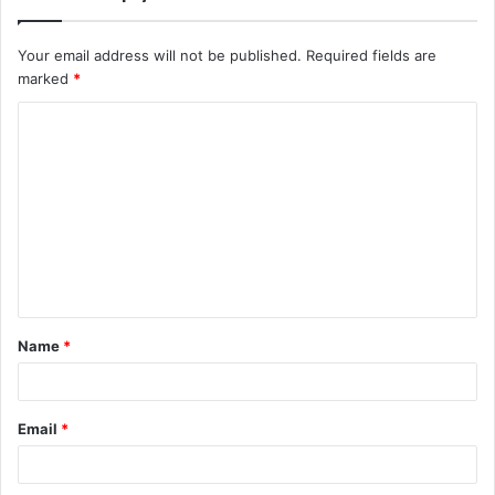
Your email address will not be published.
Required fields are
marked
*
C
o
m
m
e
n
t
Name
*
*
Email
*