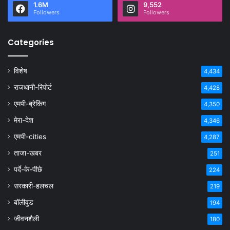
1.6M
9,552
Followers
Followers
Categories
विशेष
4,434
राजधानी-रिपोर्ट
4,428
एमपी-ब्रेकिंग
4,350
मेरा-देश
4,346
एमपी-cities
4,287
ताजा-खबर
251
पर्दे-के-पीछे
224
सरकारी-हलचल
219
बॉलीवुड
194
जीवनशैली
180