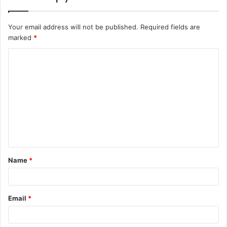
Your email address will not be published.
Required fields are
marked
*
C
o
m
m
e
n
t
Name
*
*
Email
*