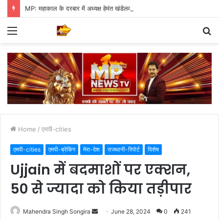
MP: महाकाल के दरबार में अध्यक्ष हेमंत खंडेलवाल, BJP की मजबूती का मांगा आशीर्वाद
Menu
S
fo
Home
/
एमपी-cities
एमपी-cities
एमपी-ब्रेकिंग
मेरा-देश
राजधानी-रिपोर्ट
विशेष
Ujjain में बदमाशों पर एक्शन,
50 से ज्यादा को किया तड़ीपार
Send
Mahendra Singh Songira
June 28, 2024
0
241