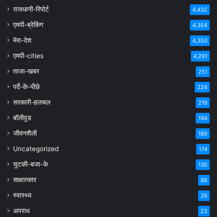
राजधानी-रिपोर्ट
4,432
एमपी-ब्रेकिंग
4,354
मेरा-देश
4,350
एमपी-cities
4,291
ताजा-खबर
251
पर्दे-के-पीछे
224
सरकारी-हलचल
219
बॉलीवुड
194
जीवनशैली
180
Uncategorized
174
चुटकी-बजा-के
130
साक्षात्कार
86
स्वास्थ्य
26
अपराध
23