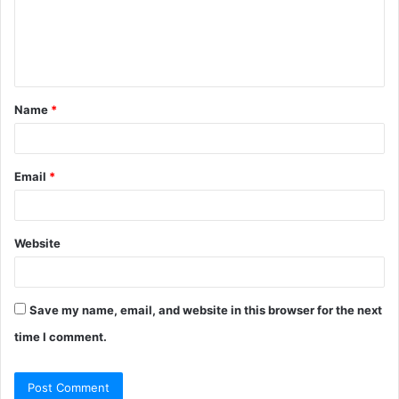
m
e
n
t
Name
*
*
Email
*
Website
Save my name, email, and website in this browser for the next
time I comment.