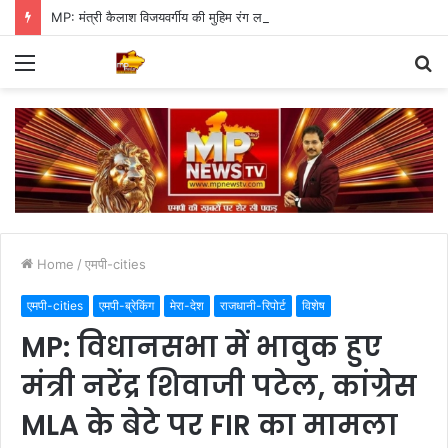
MP: मंत्री कैलाश विजयवर्गीय की मुहिम रंग लाई, पौधारोपण में इंदौर ने बनाया वर्ल्ड रिकॉर्ड
Menu
S
fo
Home
/
एमपी-cities
एमपी-cities
एमपी-ब्रेकिंग
मेरा-देश
राजधानी-रिपोर्ट
विशेष
MP: विधानसभा में भावुक हुए
मंत्री नरेंद्र शिवाजी पटेल, कांग्रेस
MLA के बेटे पर FIR का मामला