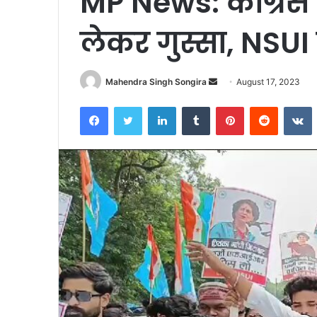
MP News: कांग्रेस
लेकर गुस्सा, NSUI 
Send
Mahendra Singh Songira
August 17, 2023
an
Facebook
Twitter
LinkedIn
Tumblr
Pinterest
Reddit
V
email