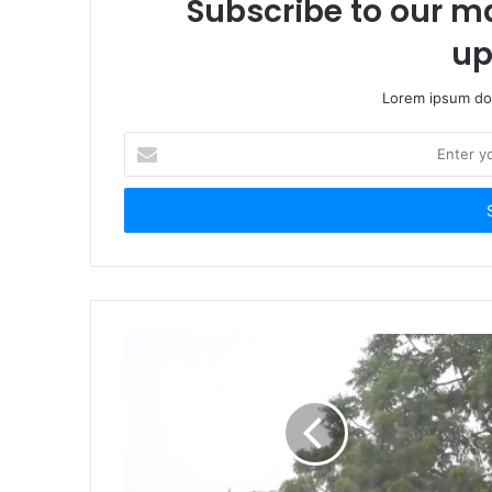
Subscribe to our ma
up
Lorem ipsum dol
Enter
your
Email
address