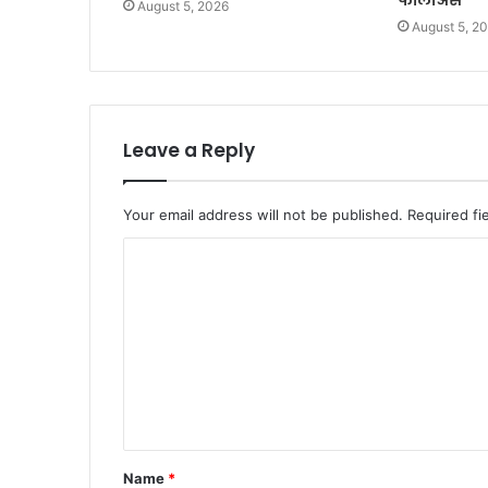
फॉलोअर्स
August 5, 2026
August 5, 2
Leave a Reply
Your email address will not be published.
Required fi
C
o
m
m
e
n
t
Name
*
*