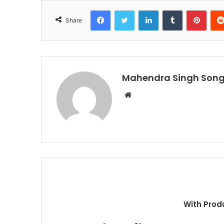
Facebook
Twitter
LinkedIn
Tumblr
Pinte
Share
Mahendra Singh Song
Website
With Prod