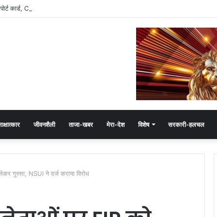
रिपोर्ट कार्ड, CM मोहन यादव के इतने फॉलोअर्स
ाक्षात्कार
जीवनशैली
ताजा-खबर
मेरा-देश
विशेष
सरकारी-हलचल
कर गुस्सा, NSUI ने दर्ज कराया विरोध