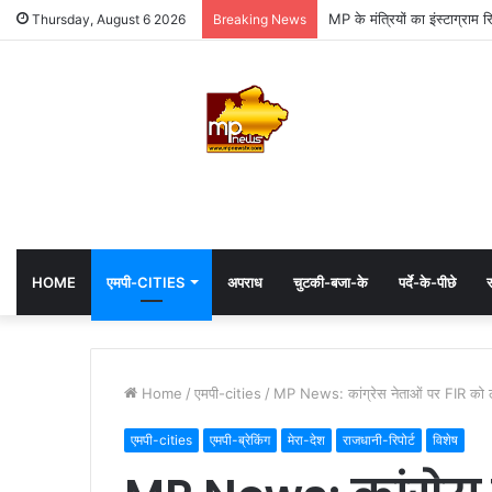
MP के मंत्रियों का इंस्टाग्राम 
Thursday, August 6 2026
Breaking News
HOME
एमपी-CITIES
अपराध
चुटकी-बजा-के
पर्दे-के-पीछे
स
Home
/
एमपी-cities
/
MP News: कांग्रेस नेताओं पर FIR को ले
एमपी-cities
एमपी-ब्रेकिंग
मेरा-देश
राजधानी-रिपोर्ट
विशेष