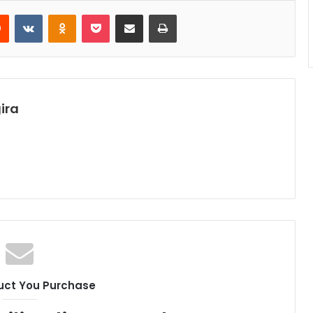
rest
Reddit
VKontakte
Odnoklassniki
Pocket
Share via Email
Print
ira
uct You Purchase